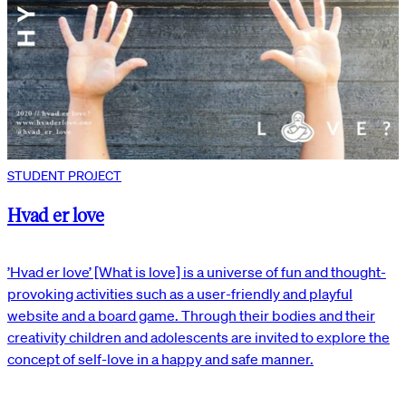
STUDENT PROJECT
Hvad er love
’Hvad er love’ [What is love] is a universe of fun and thought-
provoking activities such as a user-friendly and playful
website and a board game. Through their bodies and their
creativity children and adolescents are invited to explore the
concept of self-love in a happy and safe manner.