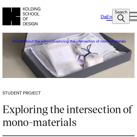
Search
Da
En
Home
About the school
Exploring the intersection of mono-materials
STUDENT PROJECT
Exploring the intersection of
mono-materials