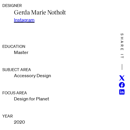
DESIGNER
Gerda Marie Notholt
Instagram
SHARE IT
EDUCATION
Master
SUBJECT AREA
Accessory Design
Twitt
Face
Linke
FOCUS AREA
Design for Planet
YEAR
2020