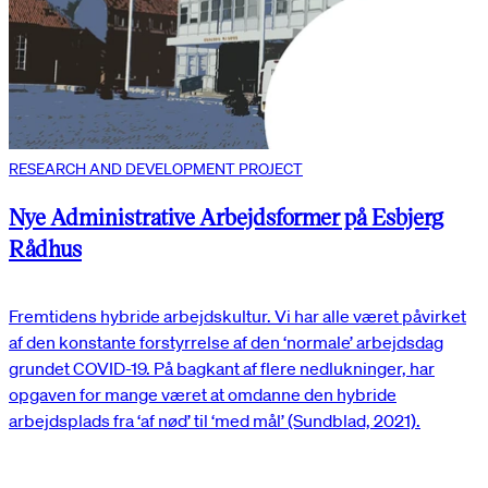
RESEARCH AND DEVELOPMENT PROJECT
Nye Administrative Arbejdsformer på Esbjerg
Rådhus
Fremtidens hybride arbejdskultur. Vi har alle været påvirket
af den konstante forstyrrelse af den ‘normale’ arbejdsdag
grundet COVID-19. På bagkant af flere nedlukninger, har
opgaven for mange været at omdanne den hybride
arbejdsplads fra ‘af nød’ til ‘med mål’ (Sundblad, 2021).