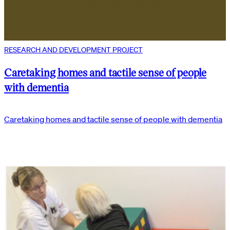
RESEARCH AND DEVELOPMENT PROJECT
Caretaking homes and tactile sense of people
with dementia
Caretaking homes and tactile sense of people with dementia