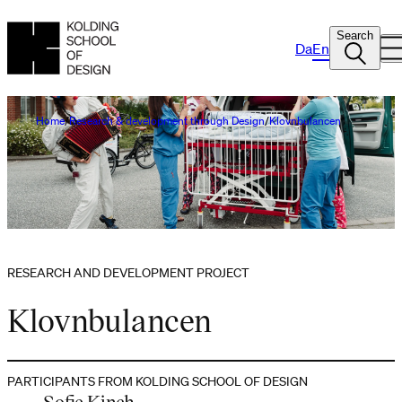
Search
Da
En
Home
Research & development through Design
Klovnbulancen
RESEARCH AND DEVELOPMENT PROJECT
Klovnbulancen
PARTICIPANTS FROM KOLDING SCHOOL OF DESIGN
Sofie Kinch