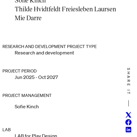
Thilde Hvidtfeldt Freiesleben Laursen
Mie Darre
RESEARCH AND DEVELOPMENT PROJECT TYPE
Research and development
SHARE IT
PROJECT PERIOD
Jun 2025 - Oct 2027
PROJECT MANAGEMENT
Sofie Kinch
Twitt
Face
Linke
LAB
LAB for Play Design