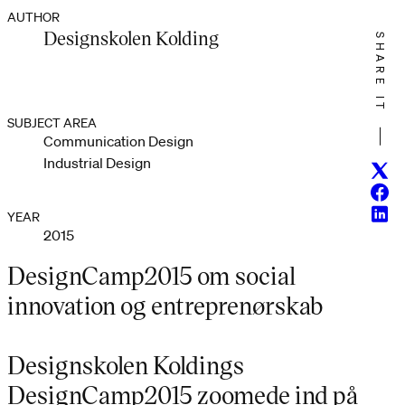
AUTHOR
Designskolen Kolding
SHARE IT
SUBJECT AREA
Communication Design
Industrial Design
Twitt
Face
Linke
YEAR
2015
DesignCamp2015 om social
innovation og entreprenørskab
Designskolen Koldings
DesignCamp2015 zoomede ind på