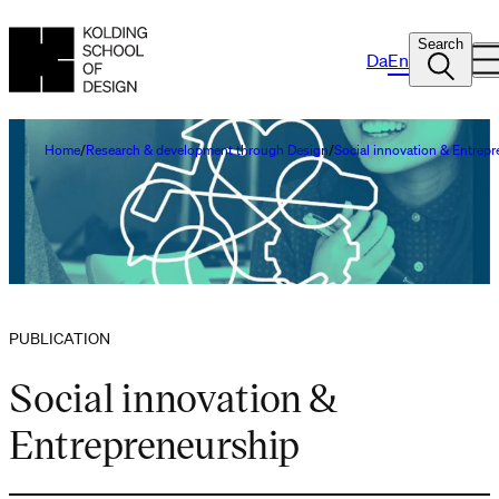
Search
Da
En
Home
Research & development through Design
Social innovation & Entrep
PUBLICATION
Social innovation &
Entrepreneurship