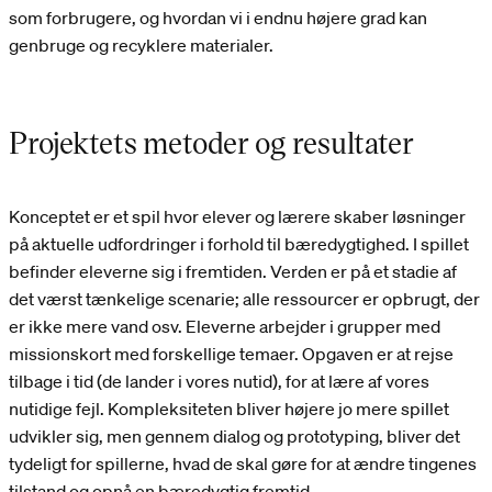
som forbrugere, og hvordan vi i endnu højere grad kan
genbruge og recyklere materialer.
Projektets metoder og resultater
Konceptet er et spil hvor elever og lærere skaber løsninger
på aktuelle udfordringer i forhold til bæredygtighed. I spillet
befinder eleverne sig i fremtiden. Verden er på et stadie af
det værst tænkelige scenarie; alle ressourcer er opbrugt, der
er ikke mere vand osv. Eleverne arbejder i grupper med
missionskort med forskellige temaer. Opgaven er at rejse
tilbage i tid (de lander i vores nutid), for at lære af vores
nutidige fejl. Kompleksiteten bliver højere jo mere spillet
udvikler sig, men gennem dialog og prototyping, bliver det
tydeligt for spillerne, hvad de skal gøre for at ændre tingenes
tilstand og opnå en bæredygtig fremtid.