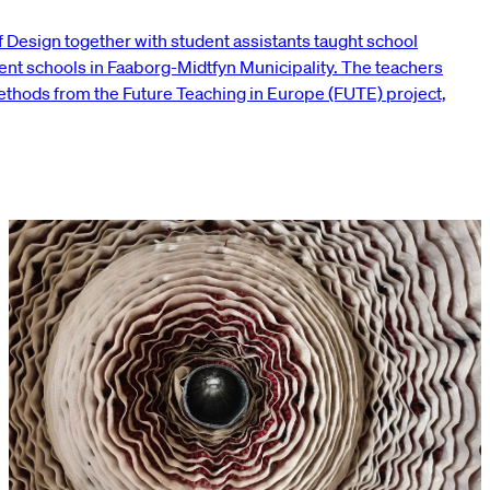
Design together with student assistants taught school
dent schools in Faaborg-Midtfyn Municipality. The teachers
methods from the Future Teaching in Europe (FUTE) project,