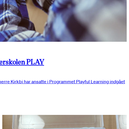
terskolen PLAY
erre Kirkbi har ansatte i Programmet Playful Learning indgået