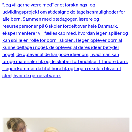
”Jeg vil gerne være med” er et forsknings- og
udviklingsprojekt om at designe deltagelsesmuligheder for
alle børn. Sammen med pædagoger, lærere og
resursepersoner på 6 skoler fordelt over hele Danmark,
ekspermenterer vi i fælleskab med, hvordan legen spiller og
kan spille en rolle for børn i skolen. I legen oplever børn at
kunne deltage i noget, de oplever, at deres ideer betyder
noget, de oplever at de har gode ideer om, hvad man kan
bruge materialer til, og de skaber forbindelser til andre børn.
I legen kommer de til at høre til, og legen i skolen bliver et
sted, hvor de gerne vil være.