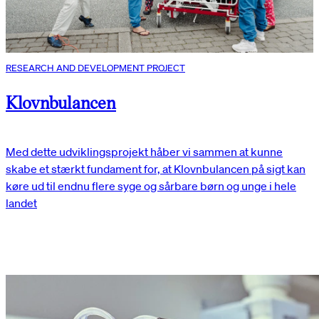
RESEARCH AND DEVELOPMENT PROJECT
Klovnbulancen
Med dette udviklingsprojekt håber vi sammen at kunne
skabe et stærkt fundament for, at Klovnbulancen på sigt kan
køre ud til endnu flere syge og sårbare børn og unge i hele
landet