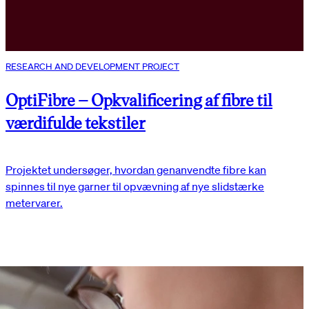
RESEARCH AND DEVELOPMENT PROJECT
OptiFibre – Opkvalificering af fibre til
værdifulde tekstiler
Projektet undersøger, hvordan genanvendte fibre kan
spinnes til nye garner til opvævning af nye slidstærke
metervarer.