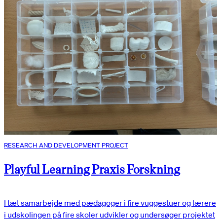
RESEARCH AND DEVELOPMENT PROJECT
Playful Learning Praxis Forskning
I tæt samarbejde med pædagoger i fire vuggestuer og lærere
i udskolingen på fire skoler udvikler og undersøger projektet