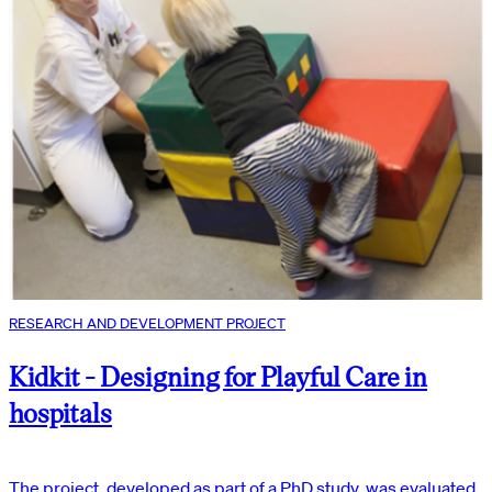
RESEARCH AND DEVELOPMENT PROJECT
Kidkit - Designing for Playful Care in
hospitals
The project, developed as part of a PhD study, was evaluated