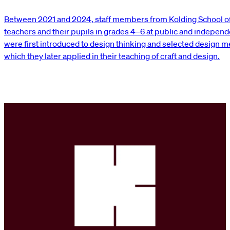
Between 2021 and 2024, staff members from Kolding School of 
teachers and their pupils in grades 4–6 at public and indepen
were first introduced to design thinking and selected design 
which they later applied in their teaching of craft and design.