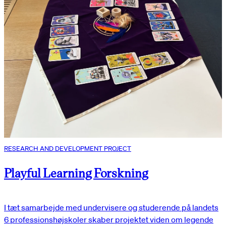
RESEARCH AND DEVELOPMENT PROJECT
Playful Learning Forskning
I tæt samarbejde med undervisere og studerende på landets
6 professionshøjskoler skaber projektet viden om legende