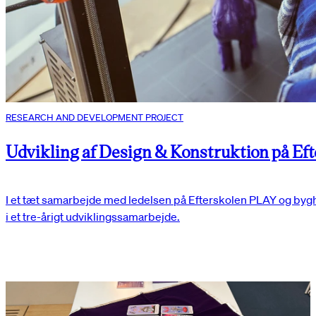
RESEARCH AND DEVELOPMENT PROJECT
Udvikling af Design & Konstruktion på Ef
I et tæt samarbejde med ledelsen på Efterskolen PLAY og bygh
i et tre-årigt udviklingssamarbejde.