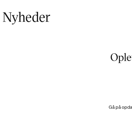
Marie L. J. Jakobsen, Design for Planet, Industrielt Design
Nyheder
Ople
Gå på opdag