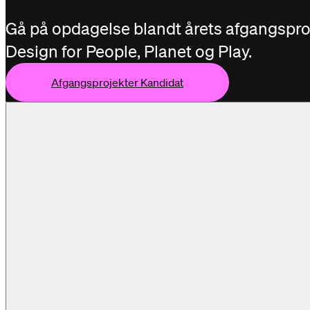
Gå på opdagelse blandt årets afgangsproj
Design for People, Planet og Play.
Afgangsprojekter Kandidat
jekter Kandidat
Afgangsprojekter Kandidat
Afgang