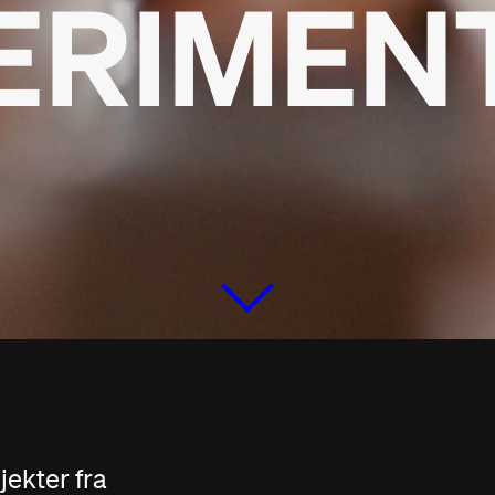
ERIMENT
N
Scroll for at udforske
ekter fra