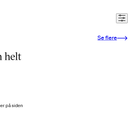
Paulina Mejia, Design for Planet, Tekstildes
Se flere
 helt
ger på siden