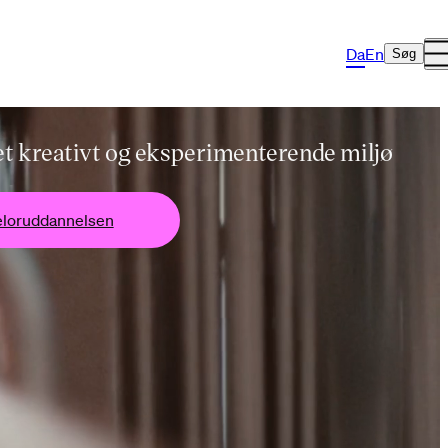
Da
En
Søg
f et kreativt og eksperimenterende miljø
loruddannelsen
Bacheloruddannelsen
Bacheloruddannelsen
Ba