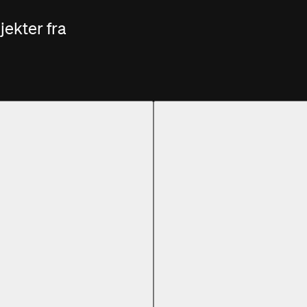
ekter fra
sprojekter Kandidat
Afgangsprojekter Kandidat
Af