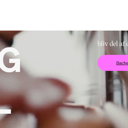
NG
bliv del a
Bache
en
Bacheloruddannelsen
Bacheloruddannelsen
L