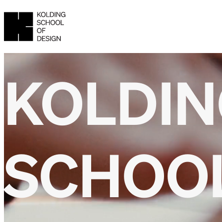
KOLDI
Bacheloruddannelsen
Bacheloruddannels
SCHOO