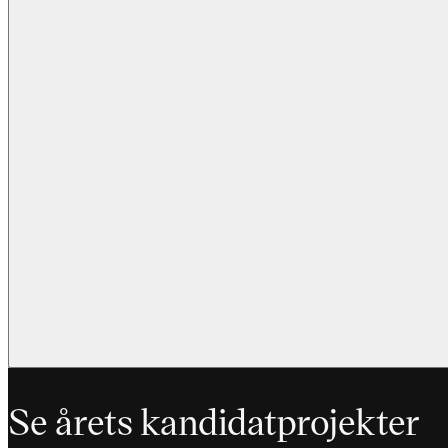
Previous slide
Nora Graabaek Byriel, Kommunikationsdesign
Se årets kandidatprojekter