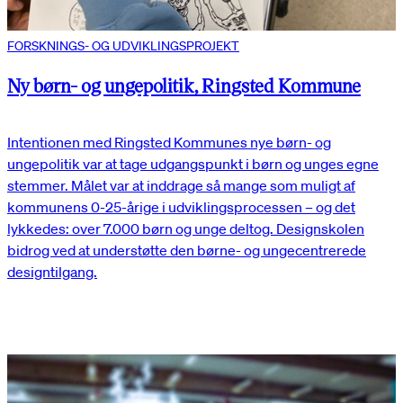
FORSKNINGS- OG UDVIKLINGSPROJEKT
Ny børn- og ungepolitik, Ringsted Kommune
Intentionen med Ringsted Kommunes nye børn- og
ungepolitik var at tage udgangspunkt i børn og unges egne
stemmer. Målet var at inddrage så mange som muligt af
kommunens 0-25-årige i udviklingsprocessen – og det
lykkedes: over 7.000 børn og unge deltog. Designskolen
bidrog ved at understøtte den børne- og ungecentrerede
designtilgang.