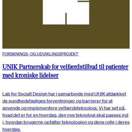
FORSKNINGS- OG UDVIKLINGSPROJEKT
UNIK Partnerskab for velfærdstilbud til patienter
med kroniske lidelser
Lab for Socialt Design har i samarbejde med UNIK afdækket
de sundhedsfagliges forventninger og barrierer for at
anvende og implementere velfærdsteknologi. Vi har set på,
hvad det er for en hverdag, den nye teknologi skal passes ind
i, hvordan brugerne opfatter teknologien og dens rolle i deres
hverdag.