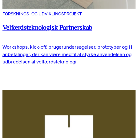
FORSKNINGS- OG UDVIKLINGSPROJEKT
Velfærdsteknologisk Partnerskab
Workshops, kick-off, brugerundersøgelser, prototyper og 11
anbefalinger, der kan være med til at styrke anvendelsen og
udbredelsen af velfærdsteknologi.