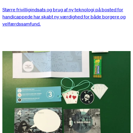
Større frivilligindsats og brug af ny teknologi på bosted for
handicappede har skabt ny værdighed for både borgere og
velfærdssamfund.