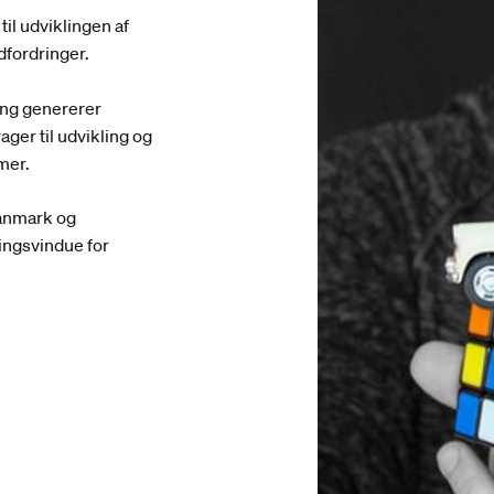
 til udviklingen af
dfordringer.
ang genererer
ger til udvikling og
mer.
Danmark og
lingsvindue for
ind en forsker
Find en forsker
Find en forsker