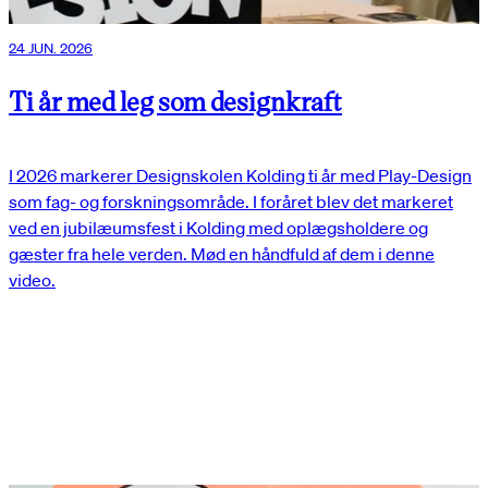
24 JUN. 2026
Ti år med leg som designkraft
I 2026 markerer Designskolen Kolding ti år med Play-Design
som fag- og forskningsområde. I foråret blev det markeret
ved en jubilæumsfest i Kolding med oplægsholdere og
gæster fra hele verden. Mød en håndfuld af dem i denne
video.