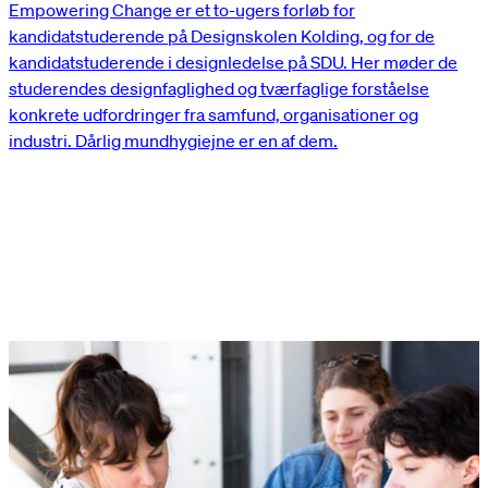
Empowering Change er et to-ugers forløb for
kandidatstuderende på Designskolen Kolding, og for de
kandidatstuderende i designledelse på SDU. Her møder de
studerendes designfaglighed og tværfaglige forståelse
konkrete udfordringer fra samfund, organisationer og
industri. Dårlig mundhygiejne er en af dem.