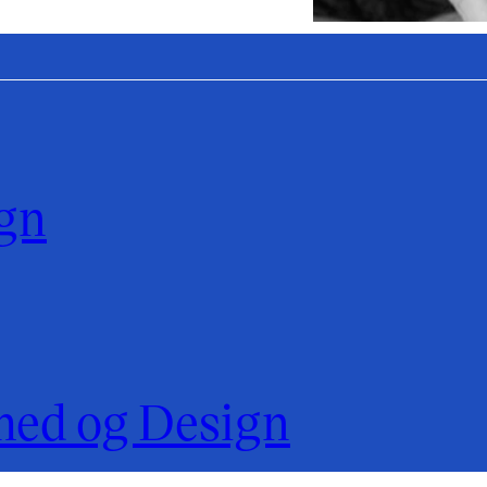
ign
hed og Design