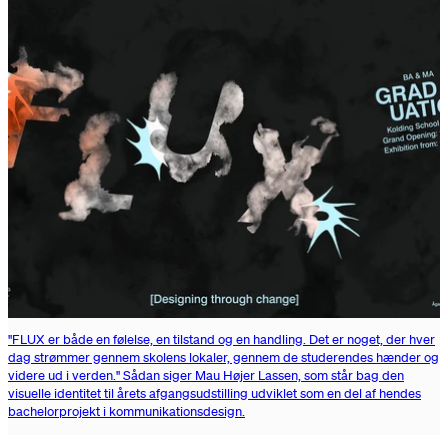
"FLUX er både en følelse, en tilstand og en handling. Det er noget, der hver
dag strømmer gennem skolens lokaler, gennem de studerendes hænder og
videre ud i verden." Sådan siger Mau Højer Lassen, som står bag den
visuelle identitet til årets afgangsudstilling udviklet som en del af hendes
bachelorprojekt i kommunikationsdesign.