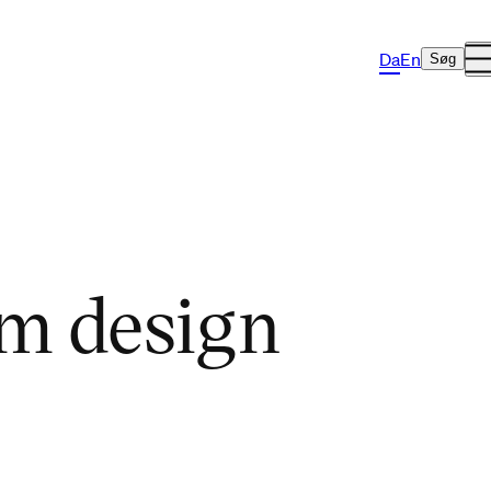
Da
En
Søg
em design