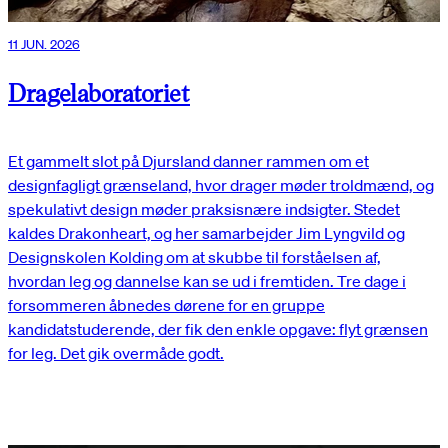
11 JUN. 2026
Dragelaboratoriet
Et gammelt slot på Djursland danner rammen om et
designfagligt grænseland, hvor drager møder troldmænd, og
spekulativt design møder praksisnære indsigter. Stedet
kaldes Drakonheart, og her samarbejder Jim Lyngvild og
Designskolen Kolding om at skubbe til forståelsen af,
hvordan leg og dannelse kan se ud i fremtiden. Tre dage i
forsommeren åbnedes dørene for en gruppe
kandidatstuderende, der fik den enkle opgave: flyt grænsen
for leg. Det gik overmåde godt.