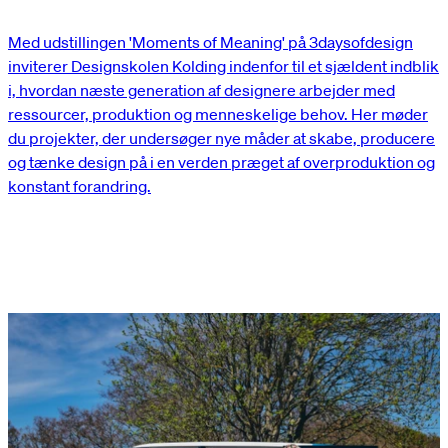
Med udstillingen 'Moments of Meaning' på 3daysofdesign
inviterer Designskolen Kolding indenfor til et sjældent indblik
i, hvordan næste generation af designere arbejder med
ressourcer, produktion og menneskelige behov. Her møder
du projekter, der undersøger nye måder at skabe, producere
og tænke design på i en verden præget af overproduktion og
konstant forandring.