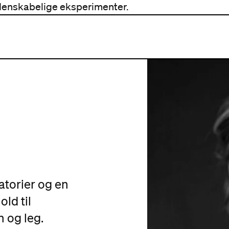
denskabelige eksperimenter.
ratorier og en
old til
 og leg.