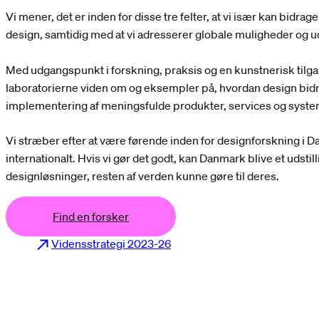
Vi mener, det er inden for disse tre felter, at vi især kan bidrage
design, samtidig med at vi adresserer globale muligheder og u
Med udgangspunkt i forskning, praksis og en kunstnerisk tilg
laboratorierne viden om og eksempler på, hvordan design bidra
implementering af meningsfulde produkter, services og syste
Vi stræber efter at være førende inden for designforskning i 
internationalt. Hvis vi gør det godt, kan Danmark blive et udstil
designløsninger, resten af verden kunne gøre til deres.
Find en forsker
Vidensstrategi 2023-26
d en forsker
Find en forsker
Find en forsker
F