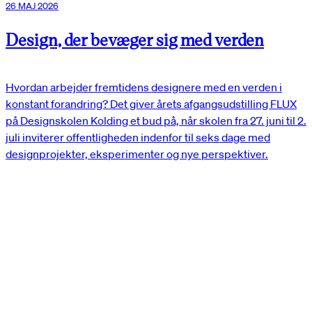
26 MAJ 2026
Design, der bevæger sig med verden
Hvordan arbejder fremtidens designere med en verden i
konstant forandring? Det giver årets afgangsudstilling FLUX
på Designskolen Kolding et bud på, når skolen fra 27. juni til 2.
juli inviterer offentligheden indenfor til seks dage med
designprojekter, eksperimenter og nye perspektiver.