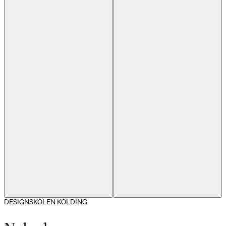
Previous slide
Next slide
DESIGNSKOLEN KOLDING
Marie L. J. Jakobsen, Design for Planet, Industrielt Design