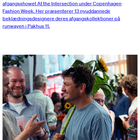
afgangsshowet At the Intersection under Copenhagen
Fashion Week. Her præsenterer 13 nyuddannede
beklædningsdesignere deres afgangskollektioner på
runwayen i Pakhus 11.