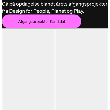
Gå på opdagelse blandt årets afgangsprojekter
fra Design for People, Planet og Play.
Afgangsprojekter Kandidat
 Kandidat
Afgangsprojekter Kandidat
Afgangsproje