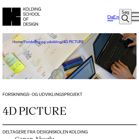
Søg
Da
En
Home
Forskning og udvikling
4D PICTURE
FORSKNINGS- OG UDVIKLINGSPROJEKT
4D PICTURE
DELTAGERE FRA DESIGNSKOLEN KOLDING
Canan Akoglu