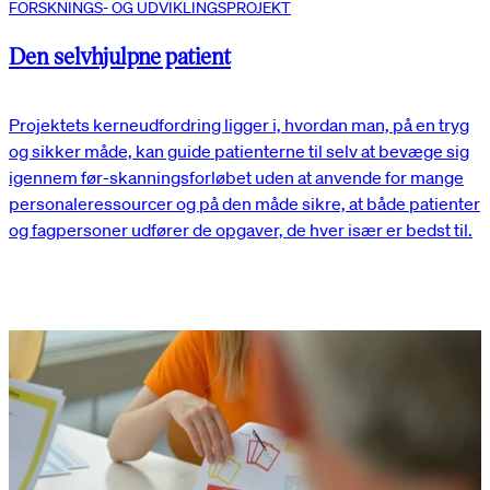
FORSKNINGS- OG UDVIKLINGSPROJEKT
Den selvhjulpne patient
Projektets kerneudfordring ligger i, hvordan man, på en tryg
og sikker måde, kan guide patienterne til selv at bevæge sig
igennem før-skanningsforløbet uden at anvende for mange
personaleressourcer og på den måde sikre, at både patienter
og fagpersoner udfører de opgaver, de hver især er bedst til.