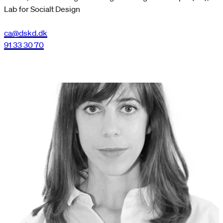
Lab for Socialt Design
ca@dskd.dk
91 33 30 70