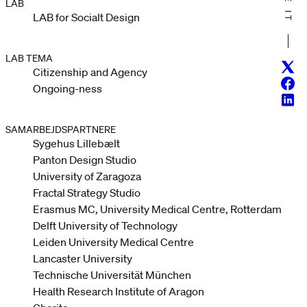
LAB
LAB for Socialt Design
LAB TEMA
Twitt
Citizenship and Agency
Face
Ongoing-ness
Linke
SAMARBEJDSPARTNERE
Sygehus Lillebælt
Panton Design Studio
University of Zaragoza
Fractal Strategy Studio
Erasmus MC, University Medical Centre, Rotterdam
Delft University of Technology
Leiden University Medical Centre
Lancaster University
Technische Universität München
Health Research Institute of Aragon