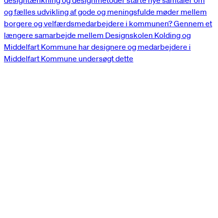
designtænkning og designmetoder starte nye samtaler om
og fælles udvikling af gode og meningsfulde møder mellem
borgere og velfærdsmedarbejdere i kommunen? Gennem et
længere samarbejde mellem Designskolen Kolding og
Middelfart Kommune har designere og medarbejdere i
Middelfart Kommune undersøgt dette