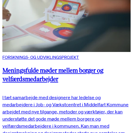
FORSKNINGS- OG UDVIKLINGSPROJEKT
Meningsfulde møder mellem borger og
velfærdsmedarbejder
I tæt samarbejde med designere har ledelse og
medarbejdere i Job- og Vækstcentret i Middelfart Kommune
arbejdet med nye tilgange, metoder og værktøjer, der kan
understøtte det gode møde mellem borgere og
velfærdsmedarbejdere i kommunen. Kan man med