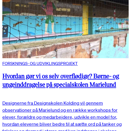
FORSKNINGS- OG UDVIKLINGSPROJEKT
Hvordan gør vi os selv overflødige? Børne- og
ungeinddragelse på specialskolen Marielund
Designerne fra Designskolen Kolding vil gennem
observationer på Marielund og en række workshops for
elever, forældre og medarbejdere, udvikle en model for,
hvordan eleverne bliver bedre til at sætte ord på tanker og