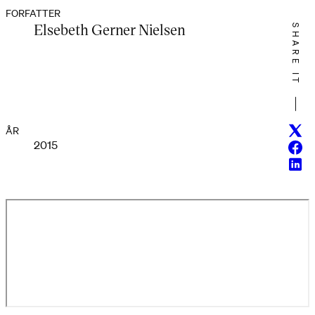
FORFATTER
Elsebeth Gerner Nielsen
SHARE IT
Twitt
ÅR
2015
Face
Linke