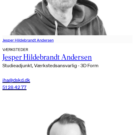
Jesper Hildebrandt Andersen
VÆRKSTEDER
Jesper Hildebrandt Andersen
Studieadjunkt, Værkstedsansvarlig - 3D Form
jha@dskd.dk
51 28 42 77