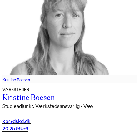
Kristine Boesen
VÆRKSTEDER
Kristine Boesen
Studieadjunkt, Værkstedsansvarlig - Væv
kb@dskd.dk
20 25 96 56