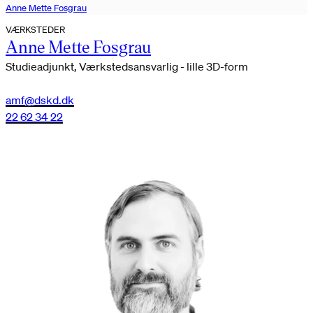
Anne Mette Fosgrau
VÆRKSTEDER
Anne Mette Fosgrau
Studieadjunkt, Værkstedsansvarlig - lille 3D-form
amf@dskd.dk
22 62 34 22