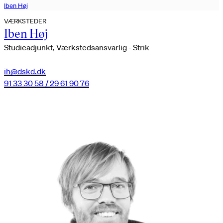
Iben Høj
VÆRKSTEDER
Iben Høj
Studieadjunkt, Værkstedsansvarlig - Strik
ih@dskd.dk
91 33 30 58 / 29 61 90 76