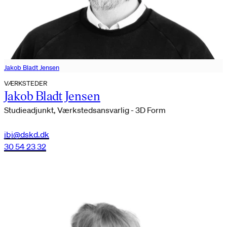
Jakob Bladt Jensen
VÆRKSTEDER
Jakob Bladt Jensen
Studieadjunkt, Værkstedsansvarlig - 3D Form
jbj@dskd.dk
30 54 23 32