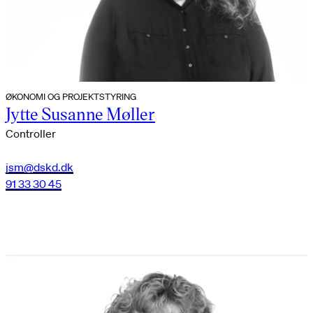
ØKONOMI OG PROJEKTSTYRING
Jytte Susanne Møller
Controller
jsm@dskd.dk
91 33 30 45