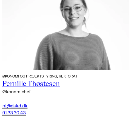
ØKONOMI OG PROJEKTSTYRING, REKTORAT
Pernille Thøstesen
Økonomichef
pt@dskd.dk
91 33 30 43