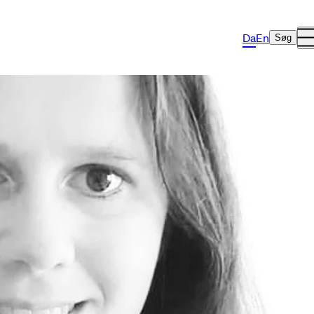
Da
En
Søg