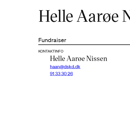
Helle Aarøe 
Fundraiser
KONTAKTINFO
Helle Aarøe Nissen
haan@dskd.dk
91 33 30 26