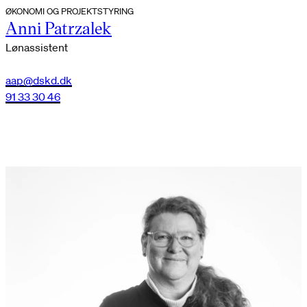
ØKONOMI OG PROJEKTSTYRING
Anni Patrzalek
Lønassistent
aap@dskd.dk
91 33 30 46