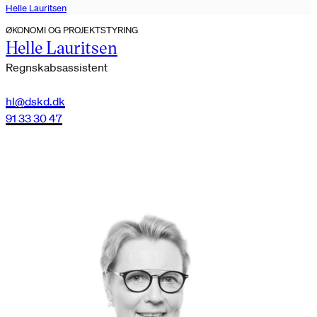
Helle Lauritsen
ØKONOMI OG PROJEKTSTYRING
Helle Lauritsen
Regnskabsassistent
hl@dskd.dk
91 33 30 47