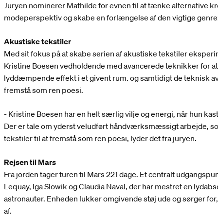
Juryen nominerer Mathilde for evnen til at tænke alternative krop
modeperspektiv og skabe en forlængelse af den vigtige genre: 
Akustiske tekstiler
Med sit fokus på at skabe serien af akustiske tekstiler eksper
Kristine Boesen vedholdende med avancerede teknikker for at 
lyddæmpende effekt i et givent rum. og samtidigt de teknisk ava
fremstå som ren poesi.
- Kristine Boesen har en helt særlig vilje og energi, når hun kast
Der er tale om yderst veludført håndværksmæssigt arbejde, s
tekstiler til at fremstå som ren poesi, lyder det fra juryen.
Rejsen til Mars
Fra jorden tager turen til Mars 221 dage. Et centralt udgangspu
Lequay, Iga Slowik og Claudia Naval, der har mestret en lyda
astronauter. Enheden lukker omgivende støj ude og sørger for,
af.