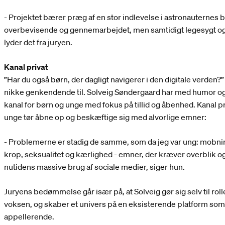
- Projektet bærer præg af en stor indlevelse i astronauternes beh
overbevisende og gennemarbejdet, men samtidigt legesygt og
lyder det fra juryen.
Kanal privat
”Har du også børn, der dagligt navigerer i den digitale verden
nikke genkendende til. Solveig Søndergaard har med humor o
kanal for børn og unge med fokus på tillid og åbenhed. Kanal pr
unge tør åbne op og beskæftige sig med alvorlige emner:
- Problemerne er stadig de samme, som da jeg var ung: mobni
krop, seksualitet og kærlighed - emner, der kræver overblik og
nutidens massive brug af sociale medier, siger hun.
Juryens bedømmelse går især på, at Solveig gør sig selv til r
voksen, og skaber et univers på en eksisterende platform som 
appellerende.