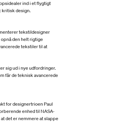
sidealer ind i et flygtigt
kritisk design.
imenterer tekstildesigner
opnå den helt rigtige
ncerede tekstiler til at
er sig ud i nye udfordringer.
om får de teknisk avancerede
nkt for designertrioen Paul
bsorberende enhed til NASA-
 at det er nemmere at slappe