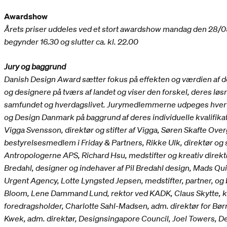
Awardshow
Årets priser uddeles ved et stort awardshow mandag den 28/0
begynder 16.30 og slutter ca. kl. 22.00
Jury og baggrund
Danish Design Award sætter fokus på effekten og værdien af 
og designere på tværs af landet og viser den forskel, deres løsn
samfundet og hverdagslivet. Jurymedlemmerne udpeges hvert
og Design Danmark på baggrund af deres individuelle kvalifikatio
Vigga Svensson, direktør og stifter af Vigga, Søren Skafte Over
bestyrelsesmedlem i Friday & Partners, Rikke Ulk, direktør og 
Antropologerne APS, Richard Hsu, medstifter og kreativ direk
Bredahl, designer og indehaver af Pil Bredahl design, Mads Qui
Urgent Agency, Lotte Lyngsted Jepsen, medstifter, partner, og
Bloom, Lene Dammand Lund, rektor ved KADK, Claus Skytte, krea
foredragsholder, Charlotte Sahl-Madsen, adm. direktør for B
Kwek, adm. direktør, Designsingapore Council, Joel Towers, D