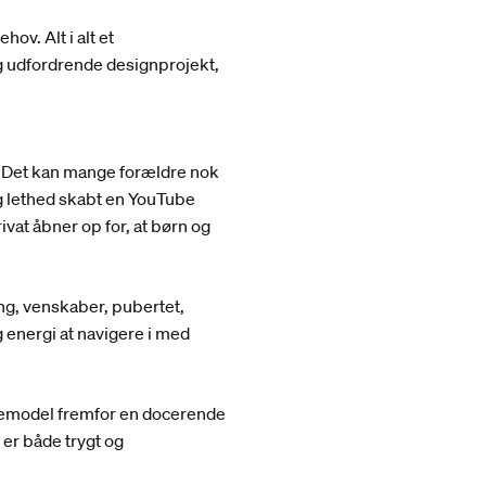
ov. Alt i alt et
 udfordrende designprojekt,
?” Det kan mange forældre nok
g lethed skabt en YouTube
ivat åbner op for, at børn og
ng, venskaber, pubertet,
 energi at navigere i med
ollemodel fremfor en docerende
er både trygt og