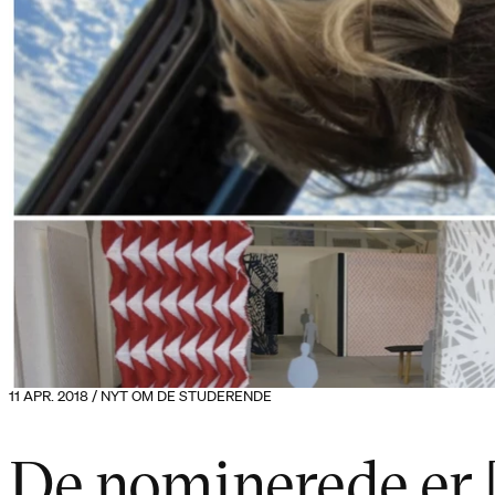
11 APR. 2018 / NYT OM DE STUDERENDE
De nominerede er [.