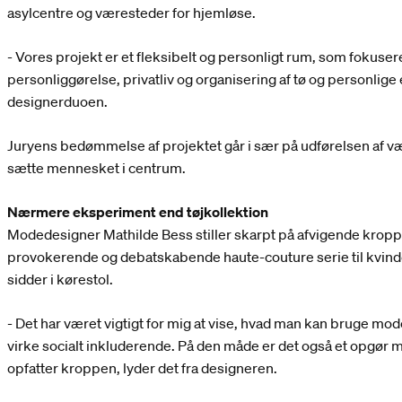
asylcentre og væresteder for hjemløse.
- Vores projekt er et fleksibelt og personligt rum, som fokuser
personliggørelse, privatliv og organisering af tø og personlige 
designerduoen.
Juryens bedømmelse af projektet går i sær på udførelsen af væ
sætte mennesket i centrum.
Nærmere eksperiment end tøjkollektion
Modedesigner Mathilde Bess stiller skarpt på afvigende krop
provokerende og debatskabende haute-couture serie til kvin
sidder i kørestol.
- Det har været vigtigt for mig at vise, hvad man kan bruge mo
virke socialt inkluderende. På den måde er det også et opgø
opfatter kroppen, lyder det fra designeren.