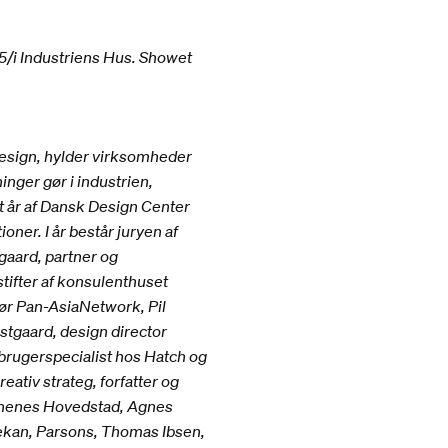
5/i Industriens Hus. Showet
design, hylder virksomheder
inger gør i industrien,
 år af Dansk Design Center
ner. I år består juryen af
gaard, partner og
stifter af konsulenthuset
tør Pan-AsiaNetwork, Pil
stgaard, design director
 brugerspecialist hos Hatch og
tiv strateg, forfatter og
ørnenes Hovedstad, Agnes
ekan, Parsons, Thomas Ibsen,