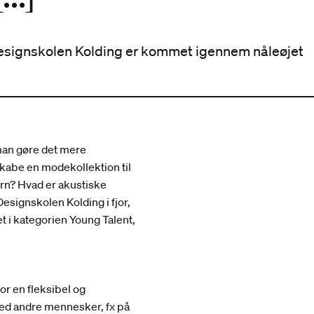
Designskolen Kolding er kommet igennem nåleøjet
man gøre det mere
 skabe en modekollektion til
ørn? Hvad er akustiske
Designskolen Kolding i fjor,
et i kategorien Young Talent,
r en fleksibel og
 med andre mennesker, fx på