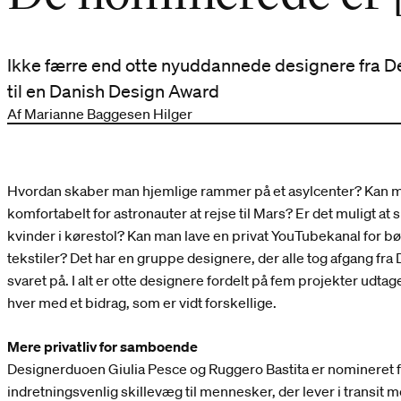
Ikke færre end otte nyuddannede designere fra 
til en Danish Design Award
Af Marianne Baggesen Hilger
Hvordan skaber man hjemlige rammer på et asylcenter? Kan 
komfortabelt for astronauter at rejse til Mars? Er det muligt at
kvinder i kørestol? Kan man lave en privat YouTubekanal for b
tekstiler? Det har en gruppe designere, der alle tog afgang fra 
svaret på. I alt er otte designere fordelt på fem projekter udtag
hver med et bidrag, som er vidt forskellige.
Mere privatliv for samboende
Designerduoen Giulia Pesce og Ruggero Bastita er nomineret fo
indretningsvenlig skillevæg til mennesker, der lever i transit