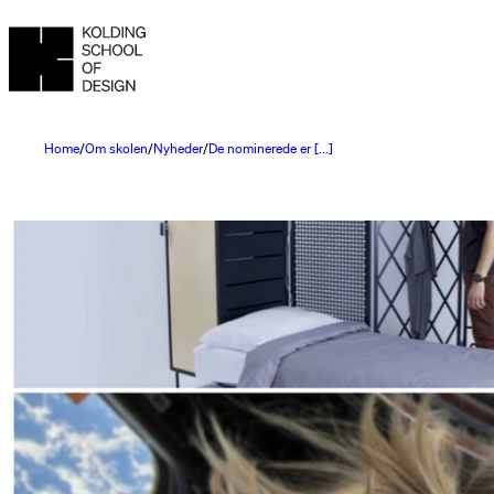
Home
Om skolen
Nyheder
De nominerede er [...]