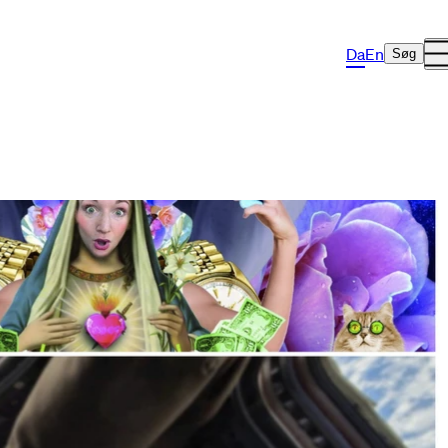
Da
En
Søg