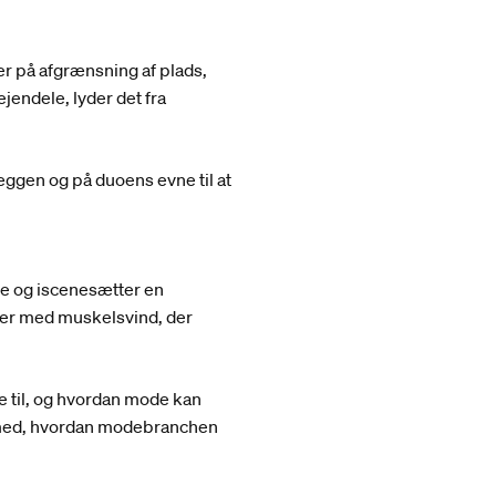
er på afgrænsning af plads,
ejendele, lyder det fra
ggen og på duoens evne til at
pe og iscenesætter en
der med muskelsvind, der
de til, og hvordan mode kan
r med, hvordan modebranchen