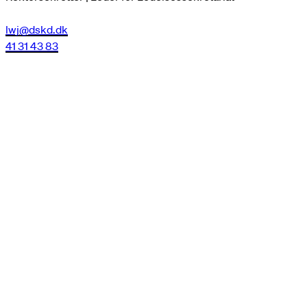
lwj@dskd.dk
41 31 43 83