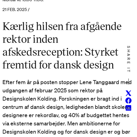
21 FEB. 2025 /
Kærlig hilsen fra afgående
rektor inden
afskedsreception: Styrket
SHARE IT
fremtid for dansk design
Efter fem år på posten stopper Lene Tanggaard med
udgangen af februar 2025 som rektor på
Twitt
Designskolen Kolding. Forskningen er bragt ind i
Face
centrum af dansk design, ledigheden blandt skolens
Linke
designere er rekordlav, og 40% af budgettet hentes
via eksterne samarbejder. Men ambitionerne for
Designskolen Kolding og for dansk design er og bør