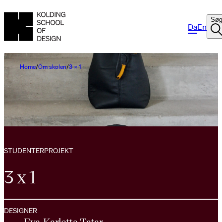
Sø
Da
En
Home
Om skolen
3 x 1
STUDENTERPROJEKT
3 x 1
DESIGNER
Eva-Karlotta Tatar