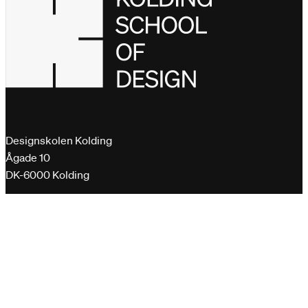
Designskolen Kolding
Ågade 10
DK-6000 Kolding
+45 76 30 11 00
dk@designskolenkolding.dk
Krypterede e-mails sendes til vores postkasse på
virk.dk
Quick links