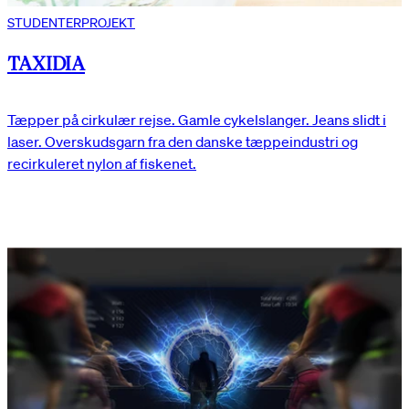
STUDENTERPROJEKT
TAXIDIA
Tæpper på cirkulær rejse. Gamle cykelslanger. Jeans slidt i
laser. Overskudsgarn fra den danske tæppeindustri og
recirkuleret nylon af fiskenet.