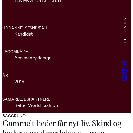
SHARE IT
UDDANNELSESNIVEAU
Kandidat
FAGOMRÅDE
Accessory design
Twitt
Face
ÅR
Linke
2019
SAMARBEJDSPARTNERE
Better World Fashion
BAGGRUND
Gammelt læder får nyt liv. Skind og
læder signalerer luksus – men