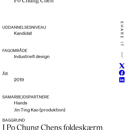
SHARE IT
UDDANNELSESNIVEAU
Kandidat
FAGOMRÅDE
Industrielt design
Twitt
Face
ÅR
Linke
2019
SAMARBEJDSPARTNERE
Hands
Jin Ting Kao (produktion)
BAGGRUND
I Po Chung Chens foldeskærm