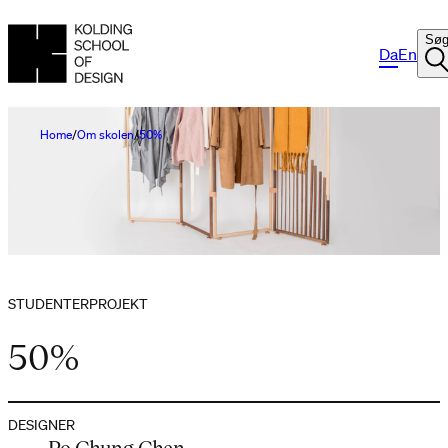
Sø
Da
En
Home
Om skolen
50%
STUDENTERPROJEKT
50%
DESIGNER
Po Chung Chen