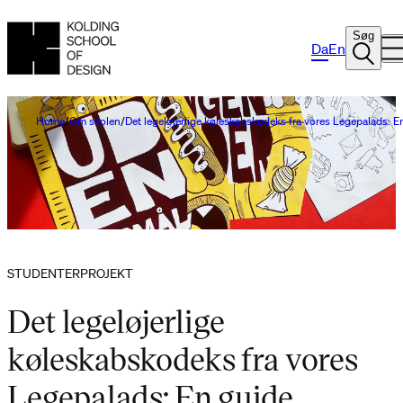
Søg
Da
En
Home
Om skolen
Det legeløjerlige køleskabskodeks fra vores Legepalads: E
STUDENTERPROJEKT
Det legeløjerlige
køleskabskodeks fra vores
Legepalads: En guide