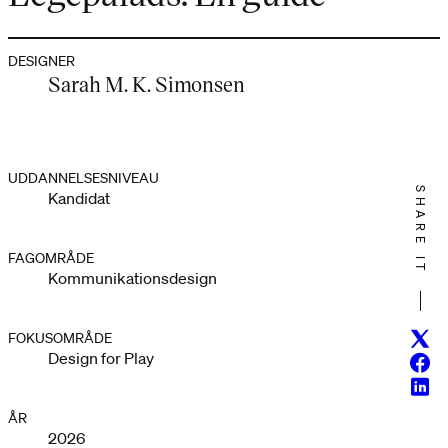
DESIGNER
Sarah M. K. Simonsen
UDDANNELSESNIVEAU
SHARE IT
Kandidat
FAGOMRÅDE
Kommunikationsdesign
Twitt
FOKUSOMRÅDE
Design for Play
Face
Linke
ÅR
2026