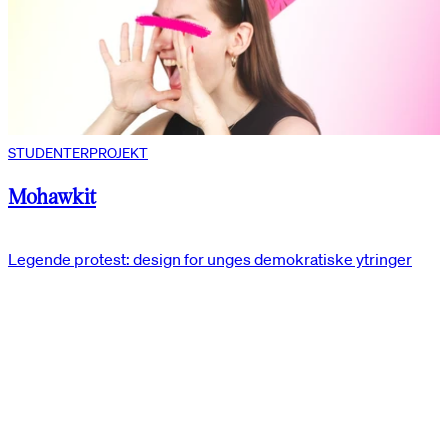
STUDENTERPROJEKT
Mohawkit
Legende protest: design for unges demokratiske ytringer