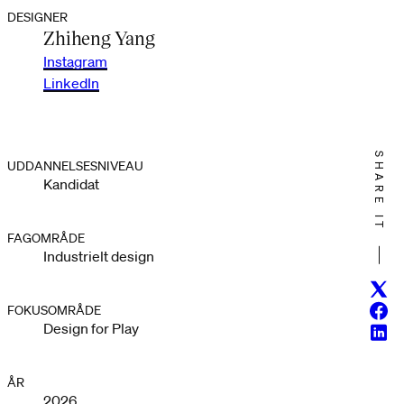
DESIGNER
Zhiheng Yang
Instagram
LinkedIn
SHARE IT
UDDANNELSESNIVEAU
Kandidat
FAGOMRÅDE
Industrielt design
Twitt
Face
FOKUSOMRÅDE
Design for Play
Linke
ÅR
2026