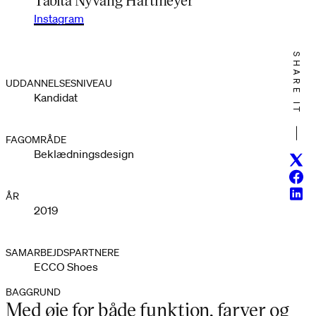
Instagram
SHARE IT
UDDANNELSESNIVEAU
Kandidat
FAGOMRÅDE
Beklædningsdesign
Twitt
Face
Linke
ÅR
2019
SAMARBEJDSPARTNERE
ECCO Shoes
BAGGRUND
Med øje for både funktion, farver og