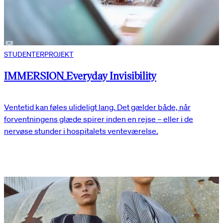
STUDENTERPROJEKT
IMMERSION_Everyday Invisibility
Ventetid kan føles ulideligt lang. Det gælder både, når
forventningens glæde spirer inden en rejse – eller i de
nervøse stunder i hospitalets venteværelse.