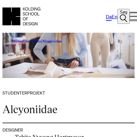
Søg
Da
En
Home
Om skolen
Alcyoniidae
STUDENTERPROJEKT
Alcyoniidae
DESIGNER
Tabita Nyvang Hartmeyer