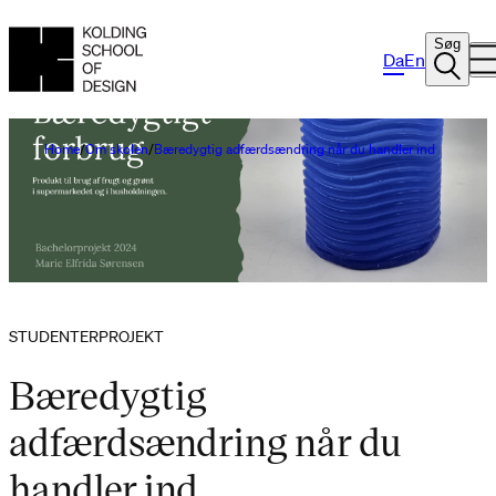
Søg
Da
En
Home
Om skolen
Bæredygtig adfærdsændring når du handler ind
STUDENTERPROJEKT
Bæredygtig
adfærdsændring når du
handler ind