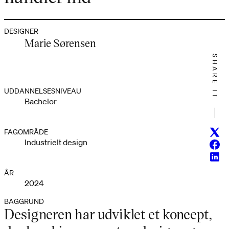
DESIGNER
Marie Sørensen
SHARE IT
UDDANNELSESNIVEAU
Bachelor
Twitt
FAGOMRÅDE
Industrielt design
Face
Linke
ÅR
2024
BAGGRUND
Designeren har udviklet et koncept,