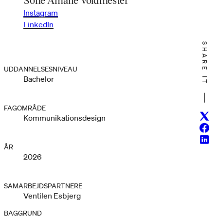
Instagram
LinkedIn
SHARE IT
UDDANNELSESNIVEAU
Bachelor
FAGOMRÅDE
Twitt
Kommunikationsdesign
Face
Linke
ÅR
2026
SAMARBEJDSPARTNERE
Ventilen Esbjerg
BAGGRUND