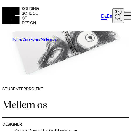
Søg
Da
En
Home
Om skolen
Mellem os
STUDENTERPROJEKT
Mellem os
DESIGNER
Sofie Amalie Voldmester