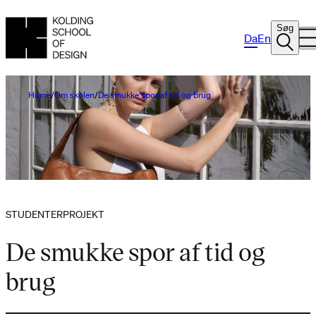
Søg
Da
En
Home
Om skolen
De smukke spor af tid og brug
STUDENTERPROJEKT
De smukke spor af tid og
brug