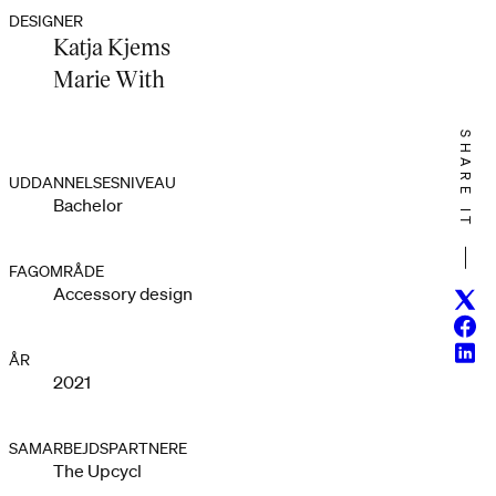
DESIGNER
Katja Kjems
Marie With
SHARE IT
UDDANNELSESNIVEAU
Bachelor
FAGOMRÅDE
Accessory design
Twitt
Face
Linke
ÅR
2021
SAMARBEJDSPARTNERE
The Upcycl