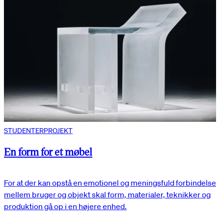
STUDENTERPROJEKT
En form for et møbel
For at der kan opstå en emotionel og meningsfuld forbindelse
mellem bruger og objekt skal form, materialer, teknikker og
produktion gå op i en højere enhed.