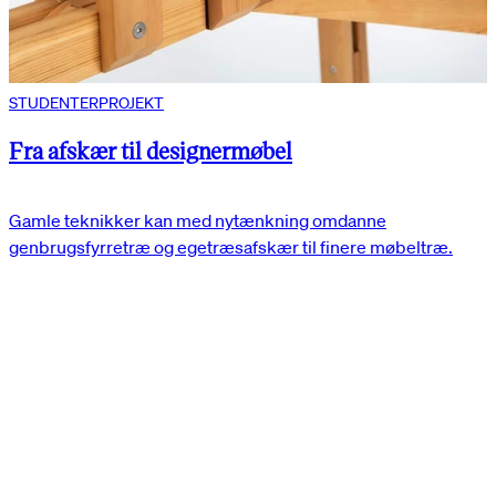
STUDENTERPROJEKT
Fra afskær til designermøbel
Gamle teknikker kan med nytænkning omdanne
genbrugsfyrretræ og egetræsafskær til finere møbeltræ.