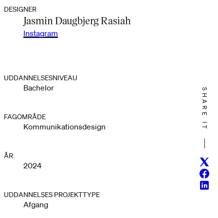
DESIGNER
Jasmin Daugbjerg Rasiah
Instagram
UDDANNELSESNIVEAU
Bachelor
SHARE IT
FAGOMRÅDE
Kommunikationsdesign
ÅR
Twitt
2024
Face
Linke
UDDANNELSES PROJEKTTYPE
Afgang