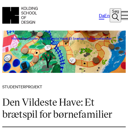
Søg
Da
En
Home
Om skolen
Den Vildeste Have: Et brætspil for børnefamilier
STUDENTERPROJEKT
Den Vildeste Have: Et
brætspil for børnefamilier