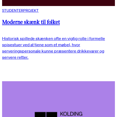
STUDENTERPROJEKT
Moderne skænk til folket
Historisk spillede skænken ofte en vigtig rolle i formelle
spisestuer ved at tjene som et møbel, hvor
serveringspersonale kunne præsentere drikkevarer og
servere retter.