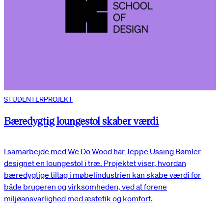
STUDENTERPROJEKT
Bæredygtig loungestol skaber værdi
I samarbejde med We Do Wood har Jeppe Ussing Bømler
designet en loungestol i træ. Projektet viser, hvordan
bæredygtige tiltag i møbelindustrien kan skabe værdi for
både brugeren og virksomheden, ved at forene
miljøansvarlighed med æstetik og komfort.