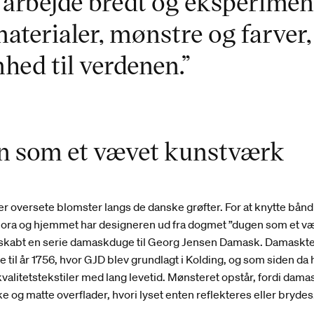
arbejde bredt og eksperimen
aterialer, mønstre og farver,
hed til verdenen.”
 som et vævet kunstværk
irer oversete blomster langs de danske grøfter. For at knytte bå
flora og hjemmet har designeren ud fra dogmet ”dugen som et v
skabt en serie damaskduge til Georg Jensen Damask. Damaskt
e til år 1756, hvor GJD blev grundlagt i Kolding, og som siden da 
valitetstekstiler med lang levetid. Mønsteret opstår, fordi dam
e og matte overflader, hvori lyset enten reflekteres eller brydes