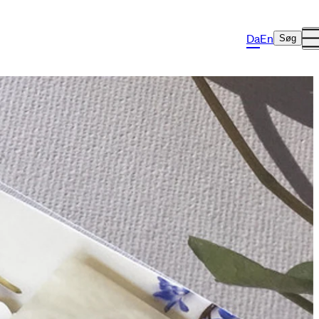
Da
En
Søg