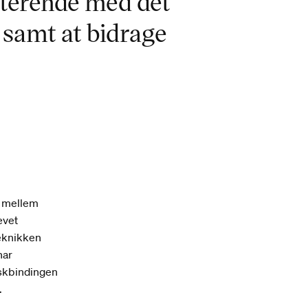
terende med det
 samt at bidrage
nd mellem
ævet
eknikken
har
askbindingen
.