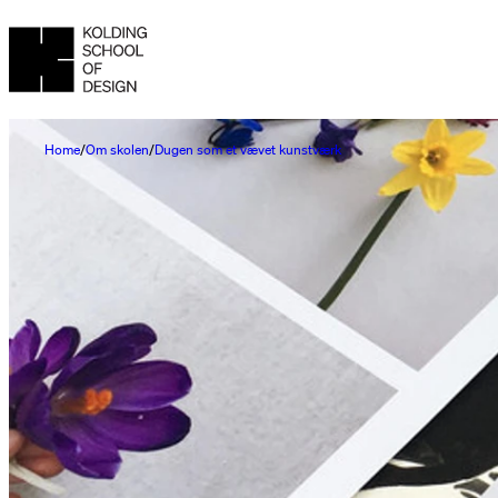
Home
Om skolen
Dugen som et vævet kunstværk