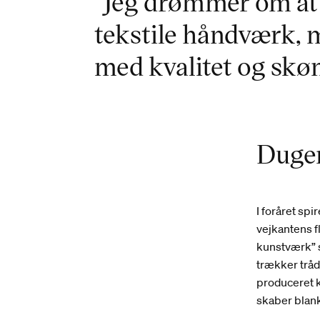
”Jeg drømmer om at 
tekstile håndværk, m
med kvalitet og skøn
Dugen
I foråret sp
vejkantens 
kunstværk” 
trækker tråd
produceret k
skaber blank