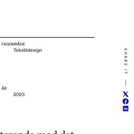
FAGOMRÅDE
Tekstildesign
SHARE IT
ÅR
Twitt
2023
Face
Linke