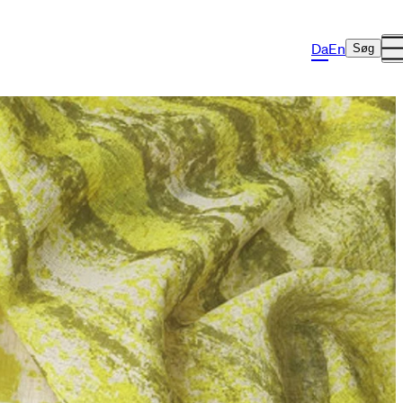
Da
En
Søg