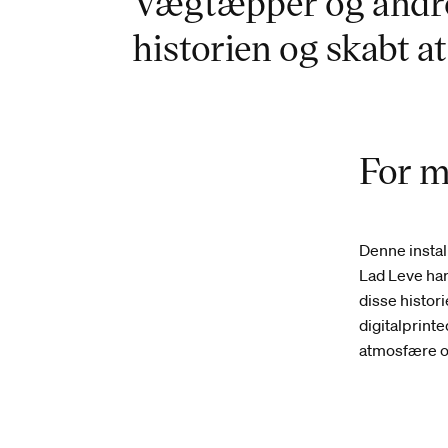
Vægtæpper og andre 
historien og skabt 
For m
Denne instal
Lad Leve har
disse histor
digitalprint
atmosfære 