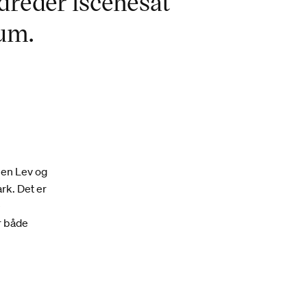
reder iscenesat
rum.
onen Lev og
rk. Det er
e
r både