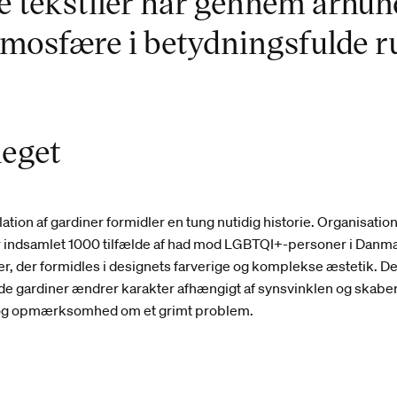
tekstiler har gennem århund
atmosfære i betydningsfulde 
eget
lation af gardiner formidler en tung nutidig historie. Organisati
 indsamlet 1000 tilfælde af had mod LGBTQI+-personer i Danma
ier, der formidles i designets farverige og komplekse æstetik. D
ede gardiner ændrer karakter afhængigt af synsvinklen og skabe
og opmærksomhed om et grimt problem.