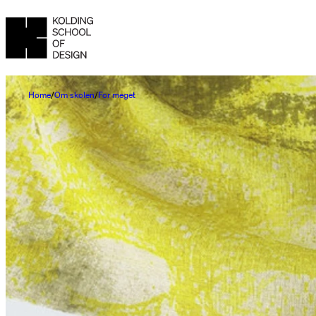
Home
Om skolen
For meget