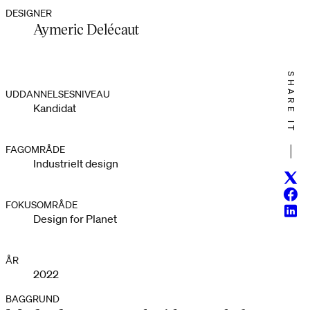
DESIGNER
Aymeric Delécaut
SHARE IT
UDDANNELSESNIVEAU
Kandidat
FAGOMRÅDE
Industrielt design
Twitt
Face
FOKUSOMRÅDE
Linke
Design for Planet
ÅR
2022
BAGGRUND