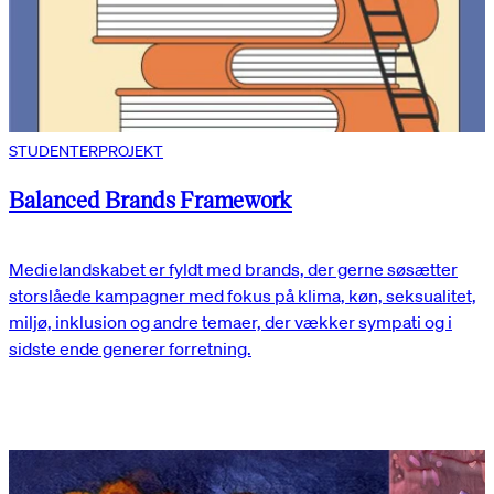
STUDENTERPROJEKT
Balanced Brands Framework
Medielandskabet er fyldt med brands, der gerne søsætter
storslåede kampagner med fokus på klima, køn, seksualitet,
miljø, inklusion og andre temaer, der vækker sympati og i
sidste ende generer forretning.