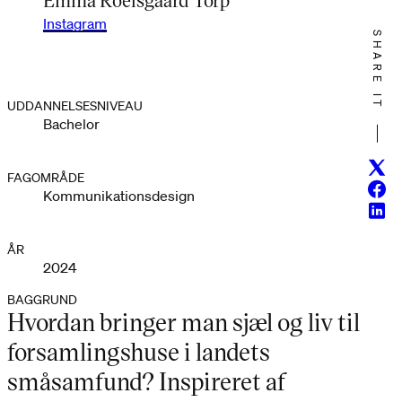
Instagram
SHARE IT
UDDANNELSESNIVEAU
Bachelor
Twitt
FAGOMRÅDE
Face
Kommunikationsdesign
Linke
ÅR
2024
BAGGRUND
Hvordan bringer man sjæl og liv til
forsamlingshuse i landets
småsamfund? Inspireret af