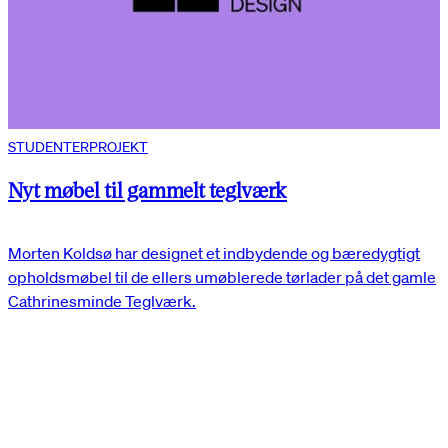
STUDENTERPROJEKT
Nyt møbel til gammelt teglværk
Morten Koldsø har designet et indbydende og bæredygtigt
opholdsmøbel til de ellers umøblerede tørlader på det gamle
Cathrinesminde Teglværk.