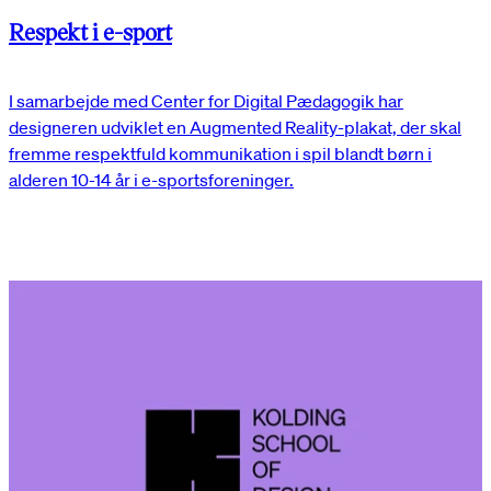
Respekt i e-sport
I samarbejde med Center for Digital Pædagogik har
designeren udviklet en Augmented Reality-plakat, der skal
fremme respektfuld kommunikation i spil blandt børn i
alderen 10-14 år i e-sportsforeninger.