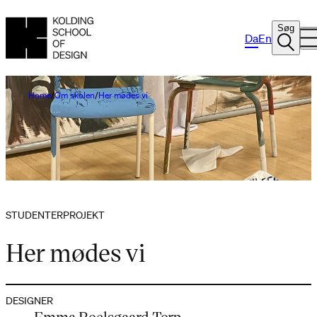
Søg
Da
En
Home
Om skolen
Her mødes vi
STUDENTERPROJEKT
Her mødes vi
DESIGNER
Emma Roelsgaard Torp