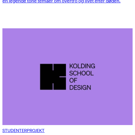
en legende tone temaer om overtro og livet efter døden.
STUDENTERPROJEKT