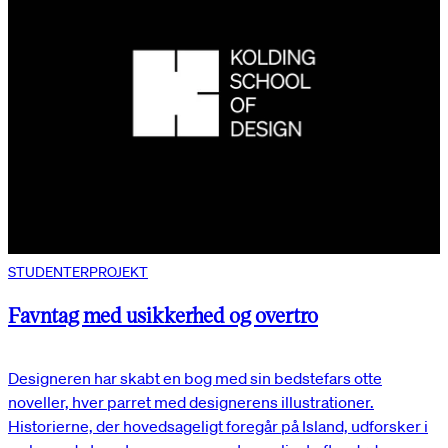
STUDENTERPROJEKT
Favntag med usikkerhed og overtro
Designeren har skabt en bog med sin bedstefars otte
noveller, hver parret med designerens illustrationer.
Historierne, der hovedsageligt foregår på Island, udforsker i