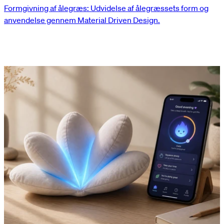
Formgivning af ålegræs: Udvidelse af ålegræssets form og
anvendelse gennem Material Driven Design.