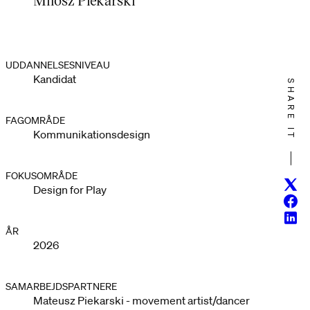
UDDANNELSESNIVEAU
Kandidat
SHARE IT
FAGOMRÅDE
Kommunikationsdesign
FOKUSOMRÅDE
Twitt
Design for Play
Face
Linke
ÅR
2026
SAMARBEJDSPARTNERE
Mateusz Piekarski - movement artist/dancer