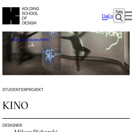
Søg
Da
En
Home
Om skolen
KINO
STUDENTERPROJEKT
KINO
DESIGNER
Milosz Piekarski