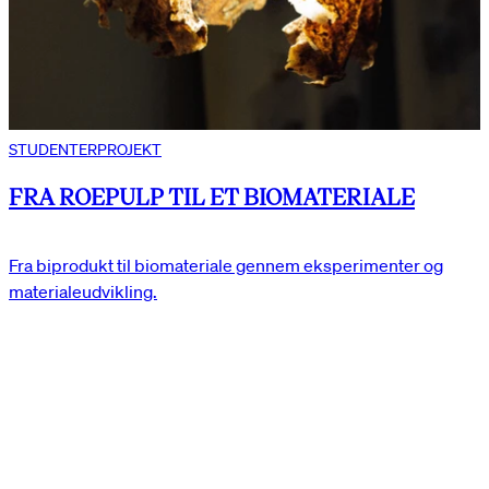
STUDENTERPROJEKT
FRA ROEPULP TIL ET BIOMATERIALE
Fra biprodukt til biomateriale gennem eksperimenter og
materialeudvikling.