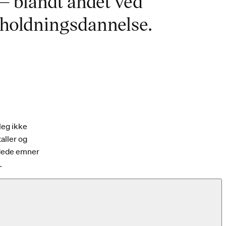
– blandt andet ved
re holdningsdannelse.
leg ikke
aller og
ladede emner
.