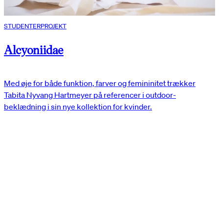
STUDENTERPROJEKT
Alcyoniidae
Med øje for både funktion, farver og femininitet trækker
Tabita Nyvang Hartmeyer på referencer i outdoor-
beklædning i sin nye kollektion for kvinder.