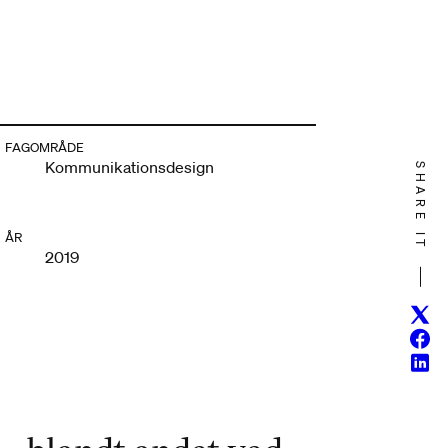
FAGOMRÅDE
Kommunikationsdesign
SHARE IT
ÅR
2019
Twitt
Face
Linke