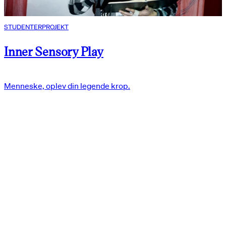
STUDENTERPROJEKT
Inner Sensory Play
Menneske, oplev din legende krop.