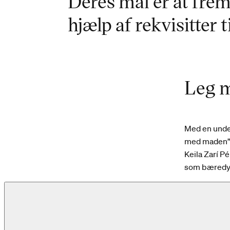
Deres mål er at fre
hjælp af rekvisitter 
Leg 
Med en under
med maden” o
Keila Zarí P
som bæredyg