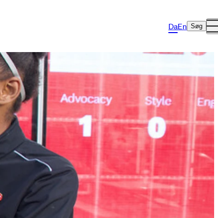
Da
En
Søg