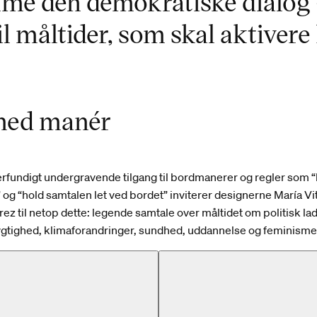
mme den demokratiske dialog 
til måltider, som skal aktive
med manér
fundigt undergravende tilgang til bordmanerer og regler som “
g “hold samtalen let ved bordet” inviterer designerne María Vit
érez til netop dette: legende samtale over måltidet om politisk 
tighed, klimaforandringer, sundhed, uddannelse og feminisme