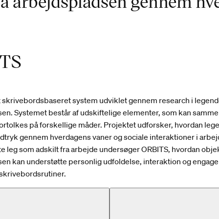
på arbejdspladsen gennem hve
TS
t skrivebordsbaseret system udviklet gennem research i legen
sen. Systemet består af udskiftelige elementer, som kan samm
fortolkes på forskellige måder. Projektet udforsker, hvordan le
dtryk gennem hverdagens vaner og sociale interaktioner i arbej
gte leg som adskilt fra arbejde undersøger ORBITS, hvordan obje
en kan understøtte personlig udfoldelse, interaktion og engage
skrivebordsrutiner.