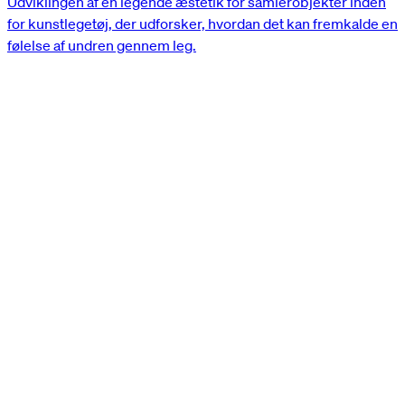
Udviklingen af ​​en legende æstetik for samlerobjekter inden
for kunstlegetøj, der udforsker, hvordan det kan fremkalde en
følelse af undren gennem leg.