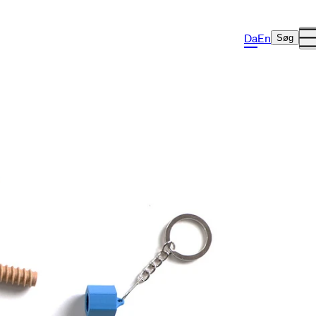
Da
En
Søg