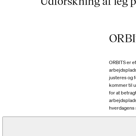
Udforskning af leg 
ORBI
ORBITS er e
arbejdsplad
justeres og 
kommer til u
for at betra
arbejdsplads
hverdagens 