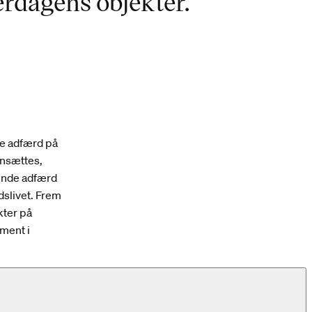
rdagens objekter.
de adfærd på
ensættes,
gende adfærd
dslivet. Frem
kter på
ment i