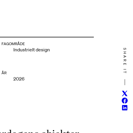
FAGOMRÅDE
Industrielt design
SHARE IT
ÅR
2026
Twitt
Face
Linke