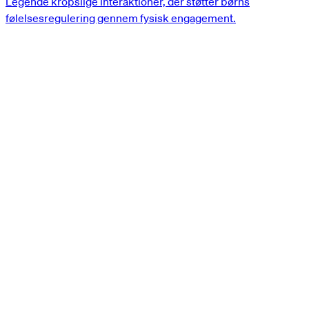
Legende kropslige interaktioner, der støtter børns
følelsesregulering gennem fysisk engagement.