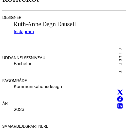
DESIGNER
Ruth-Anne Degn Dausell
Instagram
SHARE IT
UDDANNELSESNIVEAU
Bachelor
FAGOMRÅDE
Kommunikationsdesign
Twitt
Face
ÅR
Linke
2023
SAMARBEJDSPARTNERE