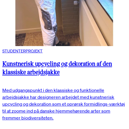
STUDENTERPROJEKT
Kunstnerisk upcycling og dekoration af den
klassiske arbejdsjakke
Med udgangspunkt i den klassiske og funktionelle
arbejdsjakke har designeren arbejdet med kunstnerisk
upcycling og dekoration som et oprørsk formidlings-værktøj
til at zoome ind på danske hjemmehørende arter som
fremmer biodiversiteten.