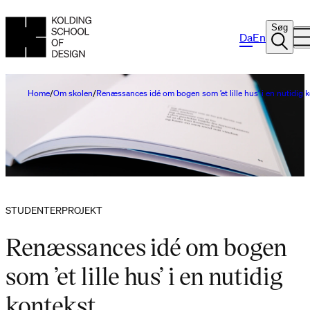
Søg
Da
En
Home
Om skolen
Renæssances idé om bogen som ’et lille hus’ i en nutidig 
STUDENTERPROJEKT
Renæssances idé om bogen
som ’et lille hus’ i en nutidig
kontekst