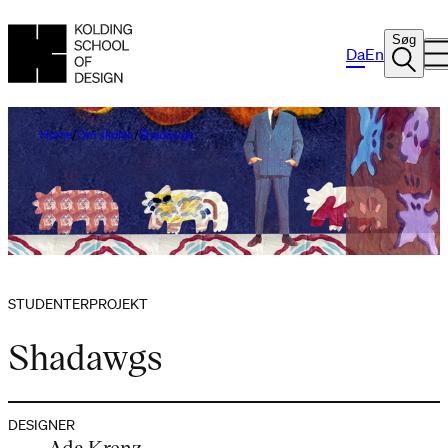
Søg
Da
En
Home
Om skolen
Shadawgs
STUDENTERPROJEKT
Shadawgs
DESIGNER
Ada Krenz