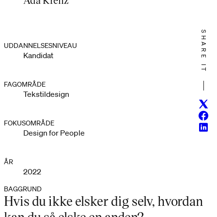
SHARE IT
UDDANNELSESNIVEAU
Kandidat
FAGOMRÅDE
Tekstildesign
Twitt
Face
FOKUSOMRÅDE
Linke
Design for People
ÅR
2022
BAGGRUND
Hvis du ikke elsker dig selv, hvordan
kan du så elske en anden?