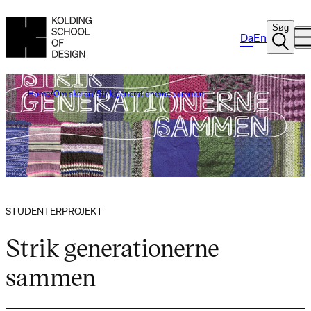
Søg
Da
En
Home
Om skolen
Strik generationerne sammen
STUDENTERPROJEKT
Strik generationerne
sammen