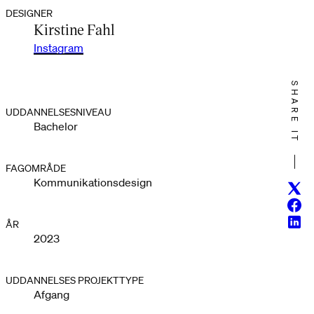
DESIGNER
Kirstine Fahl
Instagram
SHARE IT
UDDANNELSESNIVEAU
Bachelor
FAGOMRÅDE
Kommunikationsdesign
Twitt
Face
Linke
ÅR
2023
UDDANNELSES PROJEKTTYPE
Afgang