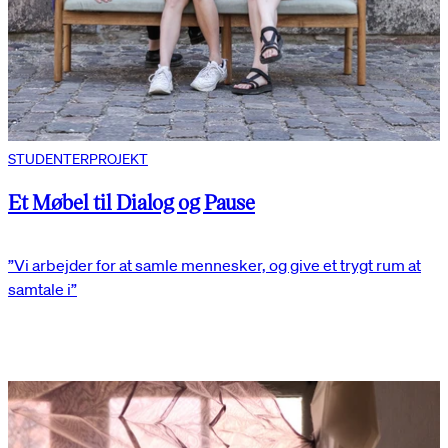
STUDENTERPROJEKT
Et Møbel til Dialog og Pause
”Vi arbejder for at samle mennesker, og give et trygt rum at
samtale i”