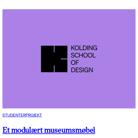
STUDENTERPROJEKT
Et modulært museumsmøbel