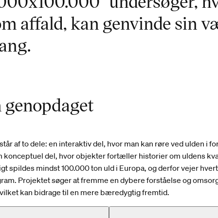
000x100.000" undersøger, hv
som affald, kan genvinde sin 
gang.
 genopdaget
tår af to dele: en interaktiv del, hvor man kan røre ved ulden i fo
en konceptuel del, hvor objekter fortæller historier om uldens kva
ligt spildes mindst 100.000 ton uld i Europa, og derfor vejer hve
ram. Projektet søger at fremme en dybere forståelse og omsorg
hvilket kan bidrage til en mere bæredygtig fremtid.