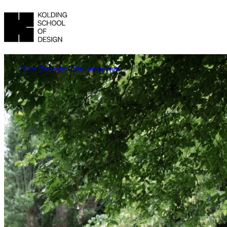
Home
Om skolen
Ulden genopdaget