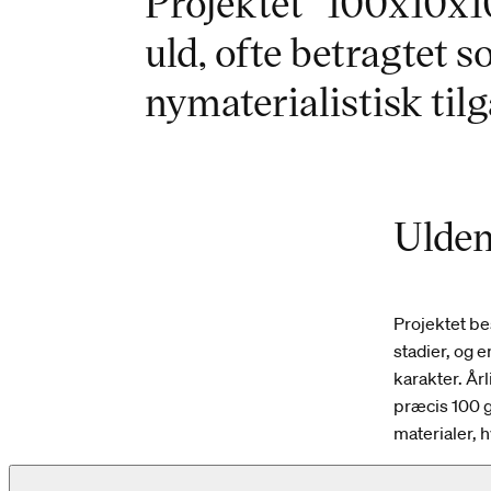
Projektet "100x10x1
uld, ofte betragtet 
nymaterialistisk til
Ulden
Projektet bes
stadier, og 
karakter. År
præcis 100 g
materialer, 