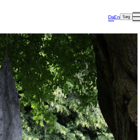
Da
En
Søg