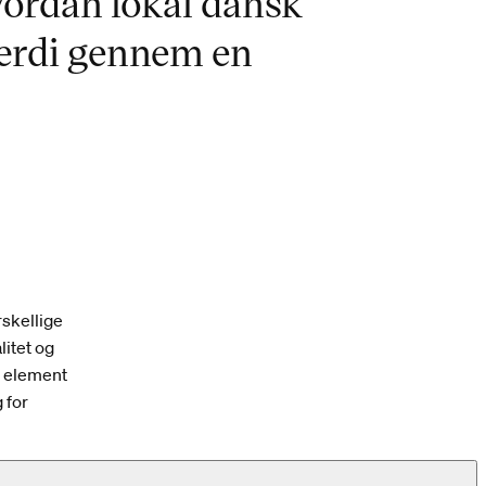
ordan lokal dansk
værdi gennem en
rskellige
litet og
rt element
 for