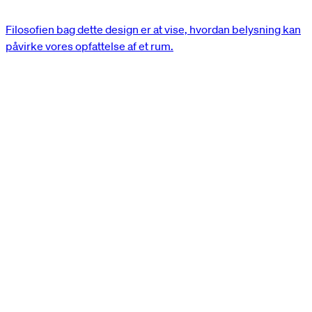
Filosofien bag dette design er at vise, hvordan belysning kan
påvirke vores opfattelse af et rum.