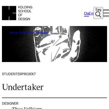
Søg
Da
En
Home
Om skolen
Undertaker
STUDENTERPROJEKT
Undertaker
DESIGNER
Theo Valbjørn