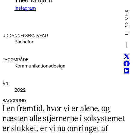
Instagram
SHARE IT
UDDANNELSESNIVEAU
Bachelor
Twitt
FAGOMRÅDE
Face
Kommunikationsdesign
Linke
ÅR
2022
BAGGRUND
I en fremtid, hvor vi er alene, og
næsten alle stjernerne i solsystemet
er slukket, er vi nu omringet af