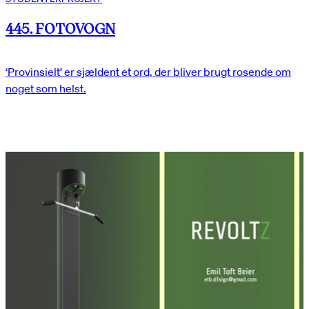
445. FOTOVOGN
‘Provinsielt’ er sjældent et ord, der bliver brugt rosende om
noget som helst.