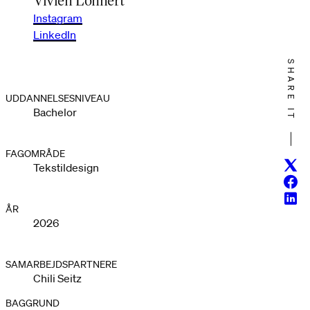
Instagram
LinkedIn
SHARE IT
UDDANNELSESNIVEAU
Bachelor
FAGOMRÅDE
Twitt
Tekstildesign
Face
Linke
ÅR
2026
SAMARBEJDSPARTNERE
Chili Seitz
BAGGRUND