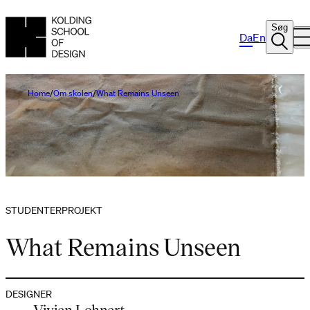
Søg
Da
En
Home
Om skolen
What Remains Unseen
STUDENTERPROJEKT
What Remains Unseen
DESIGNER
Vivien Lohnert