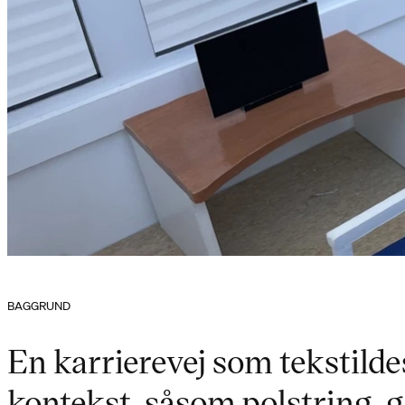
BAGGRUND
En karrierevej som tekstilde
kontekst, såsom polstring, 