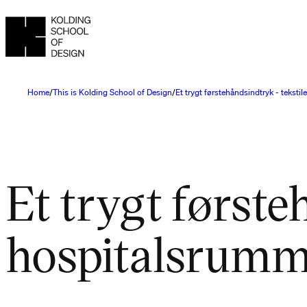
Home
This is Kolding School of Design
Et trygt førstehåndsindtryk - tekstil
Et trygt første
hospitalsrumm