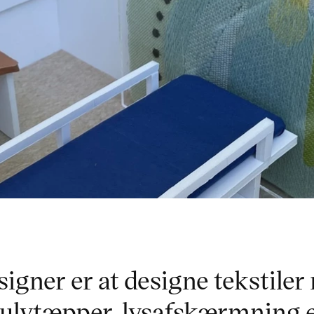
signer er at designe tekstiler
gulvtæpper, lysafskærmning e