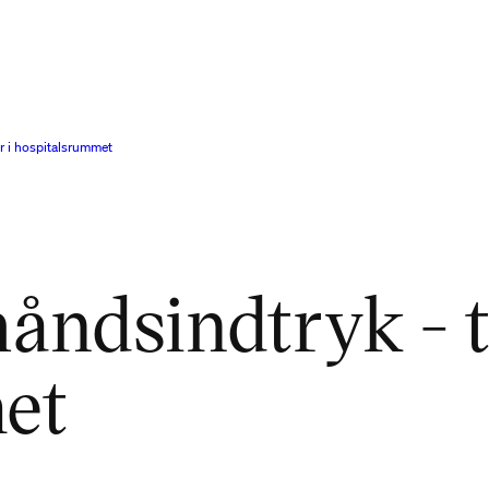
er i hospitalsrummet
håndsindtryk - t
et