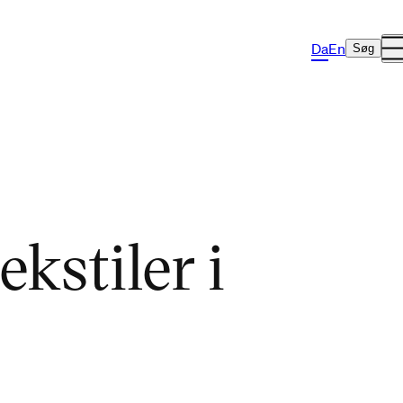
Da
En
Søg
ekstiler i