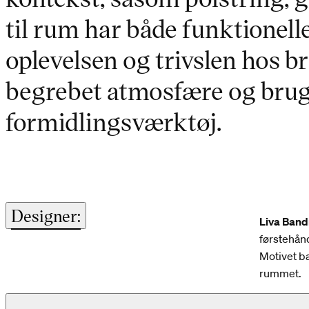
til rum har både funktionell
oplevelsen og trivslen hos b
begrebet atmosfære og brug
formidlingsværktøj.
Designer:
Liva Ban
førstehån
Motivet ba
rummet.