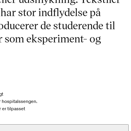
har stor indflydelse på
oducerer de studerende til
er som eksperiment- og
gt
r hospitalssengen.
 er tilpasset