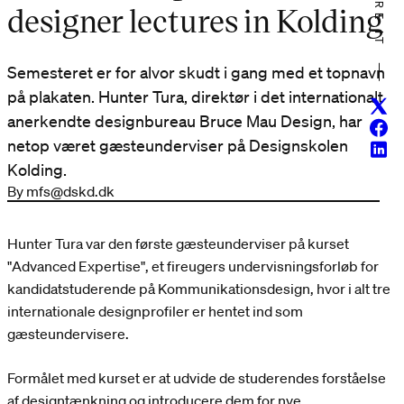
SHARE IT
designer lectures in Kolding
Semesteret er for alvor skudt i gang med et topnavn
på plakaten. Hunter Tura, direktør i det internationalt
Twitt
anerkendte designbureau Bruce Mau Design, har
Face
netop været gæsteunderviser på Designskolen
Linke
Kolding.
By mfs@dskd.dk
Hunter Tura var den første gæsteunderviser på kurset
"Advanced Expertise", et fireugers undervisningsforløb for
kandidatstuderende på Kommunikationsdesign, hvor i alt tre
internationale designprofiler er hentet ind som
gæsteundervisere.
Formålet med kurset er at udvide de studerendes forståelse
af designtænkning og introducere dem for nye