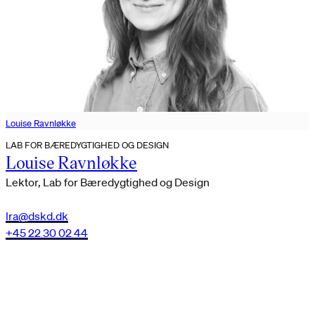
Louise Ravnløkke
LAB FOR BÆREDYGTIGHED OG DESIGN
Louise Ravnløkke
Lektor, Lab for Bæredygtighed og Design
lra@dskd.dk
+45 22 30 02 44