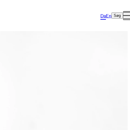
Da
En
Søg