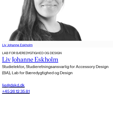
Liv Johanne Eskholm
LAB FOR BÆREDYGTIGHED OG DESIGN
Liv Johanne Eskholm
Studielektor, Studieretningsansvarlig for Accessory Design
(BA), Lab for Bæredygtighed og Design
lje@dskd.dk
+45 26 12 35 81