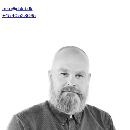
mkp@dskd.dk
+45 40 52 36 65