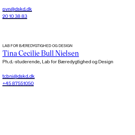
pvn@dskd.dk
20 10 38 83
LAB FOR BÆREDYGTIGHED OG DESIGN
Tina Cecilie Bull Nielsen
Ph.d.-studerende, Lab for Bæredygtighed og Design
tcbni@dskd.dk
+45 87551050