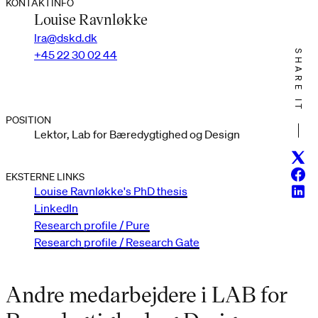
KONTAKTINFO
Louise Ravnløkke
lra@dskd.dk
+45 22 30 02 44
SHARE IT
POSITION
Lektor, Lab for Bæredygtighed og Design
Twitt
Face
EKSTERNE LINKS
Linke
Louise Ravnløkke's PhD thesis
LinkedIn
Research profile / Pure
Research profile / Research Gate
Andre medarbejdere i LAB for