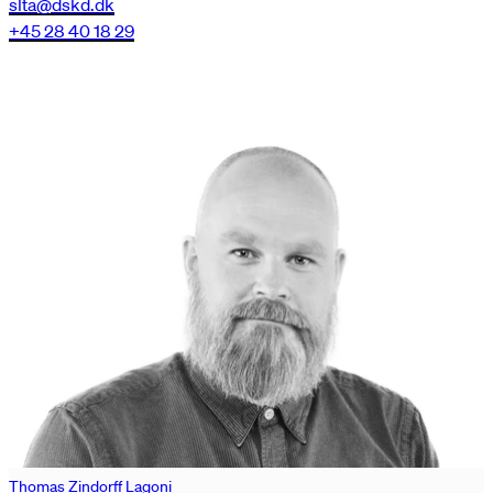
slta@dskd.dk
+45 28 40 18 29
Thomas Zindorff Lagoni