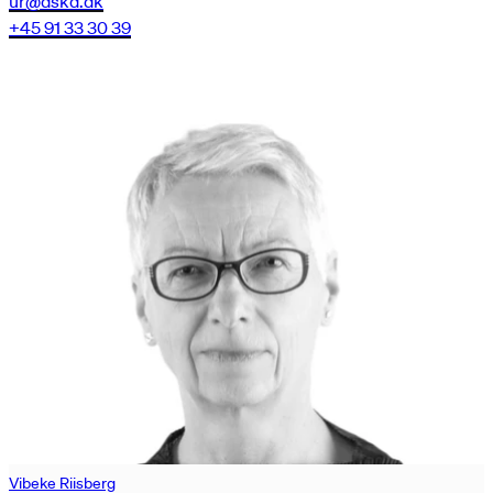
ur@dskd.dk
+45 91 33 30 39
Vibeke Riisberg