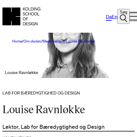
Søg
Da
En
Home
Om skolen
Medarbejdere
Louise Ravnløkke
Louise Ravnløkke
LAB FOR BÆREDYGTIGHED OG DESIGN
Louise Ravnløkke
Lektor, Lab for Bæredygtighed og Design