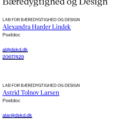
Bæredygtighed og Design
LAB FOR BÆREDYGTIGHED OG DESIGN
Alexandra Harder Lindek
Postdoc
al@dskd.dk
20617429
LAB FOR BÆREDYGTIGHED OG DESIGN
Astrid Tolnov Larsen
Postdoc
alar@dskd.dk