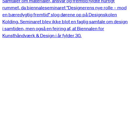
Samtaler om materialer, ansvar og fremtid fyldte hurtigt
rummet, da biennaleseminaret "Designerens nye rolle – mod
en bæredygtig fremtid" slog dørene op på Designskolen
Kolding. Seminaret blev ikke blot en faglig samtale om design
i samtiden, men også en fejring af, at Biennalen for
Kunsthåndværk & Design i år fylder 30.