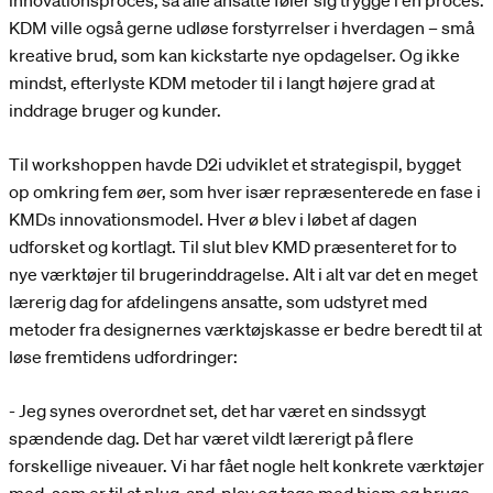
innovationsproces, så alle ansatte føler sig trygge i en proces.
KDM ville også gerne udløse forstyrrelser i hverdagen – små
kreative brud, som kan kickstarte nye opdagelser. Og ikke
mindst, efterlyste KDM metoder til i langt højere grad at
inddrage bruger og kunder.
Til workshoppen havde D2i udviklet et strategispil, bygget
op omkring fem øer, som hver især repræsenterede en fase i
KMDs innovationsmodel. Hver ø blev i løbet af dagen
udforsket og kortlagt. Til slut blev KMD præsenteret for to
nye værktøjer til brugerinddragelse. Alt i alt var det en meget
lærerig dag for afdelingens ansatte, som udstyret med
metoder fra designernes værktøjskasse er bedre beredt til at
løse fremtidens udfordringer:
- Jeg synes overordnet set, det har været en sindssygt
spændende dag. Det har været vildt lærerigt på flere
forskellige niveauer. Vi har fået nogle helt konkrete værktøjer