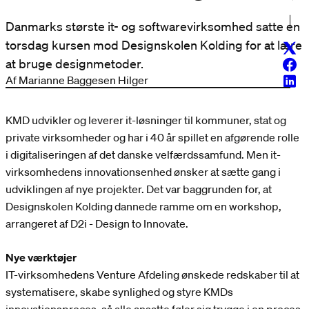
Danmarks største it- og softwarevirksomhed satte en
torsdag kursen mod Designskolen Kolding for at lære
Twitt
at bruge designmetoder.
Face
Af Marianne Baggesen Hilger
Linke
KMD udvikler og leverer it-løsninger til kommuner, stat og
private virksomheder og har i 40 år spillet en afgørende rolle
i digitaliseringen af det danske velfærdssamfund. Men it-
virksomhedens innovationsenhed ønsker at sætte gang i
udviklingen af nye projekter. Det var baggrunden for, at
Designskolen Kolding dannede ramme om en workshop,
arrangeret af D2i - Design to Innovate.
Nye værktøjer
IT-virksomhedens Venture Afdeling ønskede redskaber til at
systematisere, skabe synlighed og styre KMDs