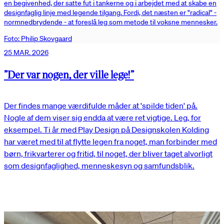
en begivenhed, der satte fut i tankerne og i arbejdet med at skabe en
designfaglig linje med legende tilgang. Fordi, det næsten er "radical" -
normnedbrydende - at foreslå leg som metode til voksne mennesker.
Foto: Philip Skovgaard
25 MAR. 2026
”Der var nogen, der ville lege!”
Der findes mange værdifulde måder at 'spilde tiden' på.
Nogle af dem viser sig endda at være ret vigtige. Leg, for
eksempel. Ti år med Play Design på Designskolen Kolding
har været med til at flytte legen fra noget, man forbinder med
børn, frikvarterer og fritid, til noget, der bliver taget alvorligt
som designfaglighed, menneskesyn og samfundsblik.