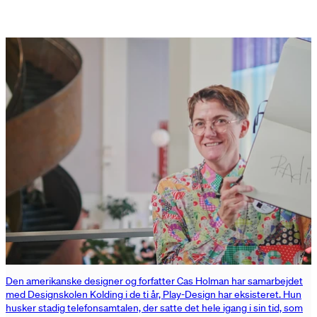
Den amerikanske designer og forfatter Cas Holman har samarbejdet
med Designskolen Kolding i de ti år, Play-Design har eksisteret. Hun
husker stadig telefonsamtalen, der satte det hele igang i sin tid, som