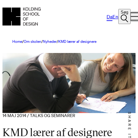
Søg
Da
En
Home
Om skolen
Nyheder
KMD lærer af designere
SHARE IT
14 MAJ 2014 / TALKS OG SEMINARER
KMD lærer af designere