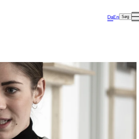
Da
En
Søg