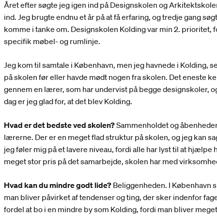
Året efter søgte jeg igen ind på Designskolen og Arkitektsko
ind. Jeg brugte endnu et år på at få erfaring, og tredje gang søg
komme i tanke om. Designskolen Kolding var min 2. prioritet,
specifik møbel- og rumlinje.
Jeg kom til samtale i København, men jeg havnede i Kolding, s
på skolen før eller havde mødt nogen fra skolen. Det eneste k
gennem en lærer, som har undervist på begge designskoler, og hu
dag er jeg glad for, at det blev Kolding.
Hvad er det bedste ved skolen?
Sammenholdet og åbenheden
lærerne. Der er en meget flad struktur på skolen, og jeg kan sag
jeg føler mig på et lavere niveau, fordi alle har lyst til at hjæl
meget stor pris på det samarbejde, skolen har med virksomhe
Hvad kan du mindre godt lide?
Beliggenheden. I København sk
man bliver påvirket af tendenser og ting, der sker indenfor fa
fordel at bo i en mindre by som Kolding, fordi man bliver meget