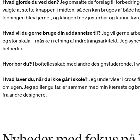
Hvad gjorde du ved den?
Jeg omsatte de forslag til forbedringer
valgte at sætte knappen i midten, så den kan bruges af både h
ledningen blev fjernet, og klingen blev justerbar og kunne kør
Hvad vil du gerne bruge din uddannelse til?
Jeg vil gerne arbej
og stor skala – måske i retning af indretningsarkitekt. Jeg syne
helheder.
Hvor bor du?
I bofællesskab med andre designstuderende. I w
Hvad laver du, når du ikke går i skole?
Jeg underviser i cross fi
om ugen. Jeg spiller guitar, er sammen med min kæreste og brug
fra andre designere.
Nyheder med fokus på 