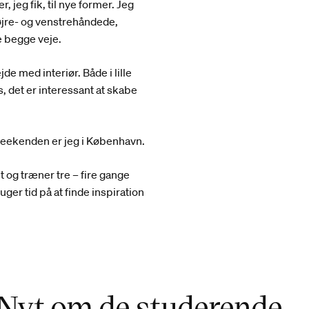
, jeg fik, til nye former. Jeg
øjre- og venstrehåndede,
e begge veje.
de med interiør. Både i lille
s, det er interessant at skabe
eekenden er jeg i København.
t og træner tre – fire gange
er tid på at finde inspiration
Nyt om de studerende