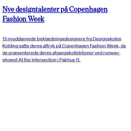
Nye designtalenter på Copenhagen
Fashion Week
13 nyuddannede beklædningsdesignere fra Designskolen
Kolding satte deres aftryk på Copenhagen Fashion Week, da
de præsenterede deres afgangskollektioner ved runway-
showet At the Intersection i Pakhus 11.