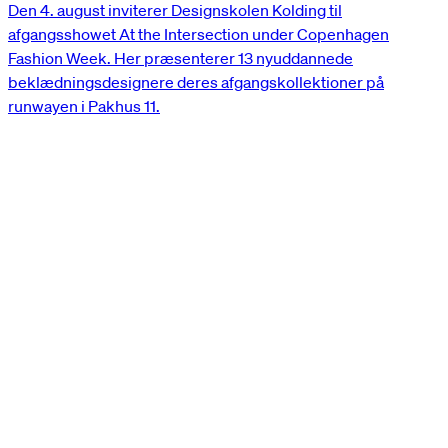
Den 4. august inviterer Designskolen Kolding til
afgangsshowet At the Intersection under Copenhagen
Fashion Week. Her præsenterer 13 nyuddannede
beklædningsdesignere deres afgangskollektioner på
runwayen i Pakhus 11.