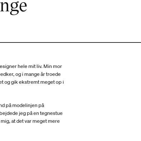
ange
esigner hele mit liv. Min mor
nedker, og i mange år troede
get og gik ekstremt meget op i
ind på modelinjen på
bejdede jeg på en tegnestue
r mig, at det var meget mere