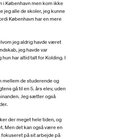
len i København men kom ikke
te jeg alle de skoler, jeg kunne
 fordi København har en mere
elvom jeg aldrig havde været
endskab, jeg havde var
n har altid talt for Kolding. I
 mellem de studerende og
tens gå til en 5. års elev, uden
pe hinanden. Jeg sætter også
der.
er der meget hele tiden, og
get. Men det kan også være en
 fokuseret på sit arbejde på