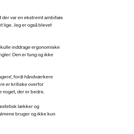
at der var en ekstremt ambitiøs
 lige. Jeg er også blevet
i skulle inddrage ergonomiske
gler: Den er tung og ikke
ugere’, fordi håndværkere
 er kritiske overfor
e noget, der er bedre.
æstetisk lækker og
 almene bruger og ikke kun