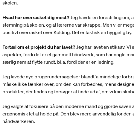
skolen.
Hvad har overrasket dig mest?
Jeg havde en forestilling om, 
stemning på skolen, og at lærerne var skrappe. Men vi er meget
positivt overrasket over Kolding. Det er faktisk en hyggelig by.
Fortæl om et projekt du har lavet?
Jeg har lavet en stiksav. V
aspekter, fordi det er et gammelt håndværk, som har nogle man
særlig nem at flytte rundt, bl.a. fordi der er en ledning.
Jeg lavede nye brugerundersøgelser blandt ’almindelige forbr
måske ikke tænker over, om den kan forbedres, mens designere
produkter, der findes og forsøger at finde ud af, om vi kan skab
Jeg valgte at fokusere på den moderne mand og gjorde saven 
ergonomisk let at holde på. Den blev mere anvendelig for den
håndværkeren.