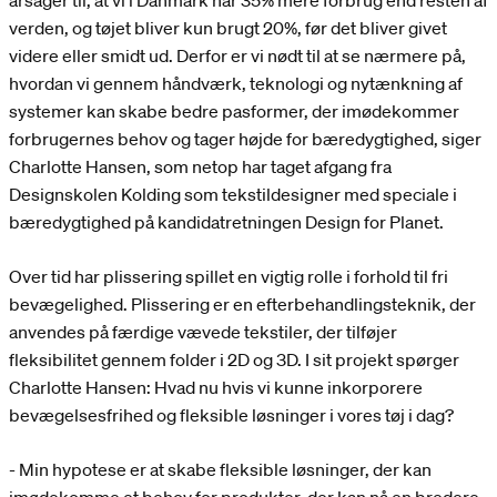
årsager til, at vi i Danmark har 35% mere forbrug end resten af
verden, og tøjet bliver kun brugt 20%, før det bliver givet
videre eller smidt ud. Derfor er vi nødt til at se nærmere på,
hvordan vi gennem håndværk, teknologi og nytænkning af
systemer kan skabe bedre pasformer, der imødekommer
forbrugernes behov og tager højde for bæredygtighed, siger
Charlotte Hansen, som netop har taget afgang fra
Designskolen Kolding som tekstildesigner med speciale i
bæredygtighed på kandidatretningen Design for Planet.
Over tid har plissering spillet en vigtig rolle i forhold til fri
bevægelighed. Plissering er en efterbehandlingsteknik, der
anvendes på færdige vævede tekstiler, der tilføjer
fleksibilitet gennem folder i 2D og 3D. I sit projekt spørger
Charlotte Hansen: Hvad nu hvis vi kunne inkorporere
bevægelsesfrihed og fleksible løsninger i vores tøj i dag?
- Min hypotese er at skabe fleksible løsninger, der kan