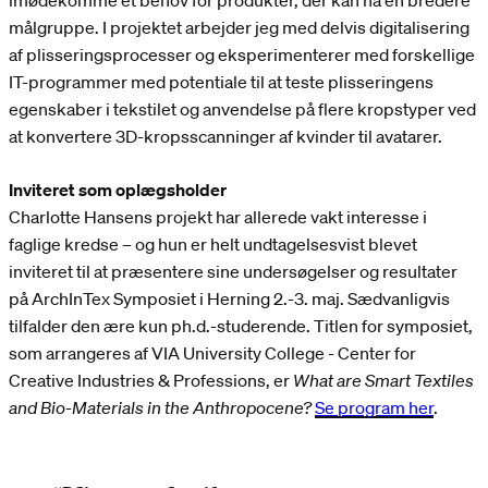
imødekomme et behov for produkter, der kan nå en bredere
målgruppe. I projektet arbejder jeg med delvis digitalisering
af plisseringsprocesser og eksperimenterer med forskellige
IT-programmer med potentiale til at teste plisseringens
egenskaber i tekstilet og anvendelse på flere kropstyper ved
at konvertere 3D-kropsscanninger af kvinder til avatarer.
Inviteret som oplægsholder
Charlotte Hansens projekt har allerede vakt interesse i
faglige kredse – og hun er helt undtagelsesvist blevet
inviteret til at præsentere sine undersøgelser og resultater
på ArchInTex Symposiet i Herning 2.-3. maj. Sædvanligvis
tilfalder den ære kun ph.d.-studerende. Titlen for symposiet,
som arrangeres af VIA University College - Center for
Creative Industries & Professions, er
What are Smart Textiles
and Bio-Materials in the Anthropocene?
Se program her
.