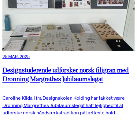
25 MAR. 2025
Designstuderende udforsker norsk filigran med
Dronning Margrethes Jubilæumslegat
Caroline Kildall fra Designskolen Kolding har takket være
Dronning Margrethes Jubilæumslegat haft lejlighed til at
udforske norsk håndværkstradition på tætteste hold