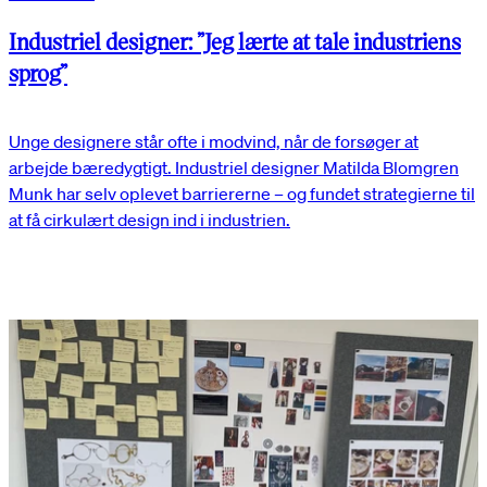
Industriel designer: ”Jeg lærte at tale industriens
sprog”
Unge designere står ofte i modvind, når de forsøger at
arbejde bæredygtigt. Industriel designer Matilda Blomgren
Munk har selv oplevet barriererne – og fundet strategierne til
at få cirkulært design ind i industrien.