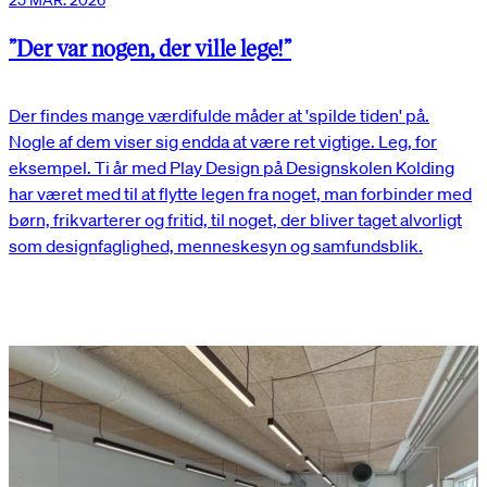
25 MAR. 2026
”Der var nogen, der ville lege!”
Der findes mange værdifulde måder at 'spilde tiden' på.
Nogle af dem viser sig endda at være ret vigtige. Leg, for
eksempel. Ti år med Play Design på Designskolen Kolding
har været med til at flytte legen fra noget, man forbinder med
børn, frikvarterer og fritid, til noget, der bliver taget alvorligt
som designfaglighed, menneskesyn og samfundsblik.