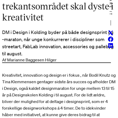
SHARE IT
trekantsområdet skal dyste i
kreativitet
DM i Design i Kolding byder på både designsprint og
Twitt
Face
-maraton, når unge konkurrerer i discipliner som
Linke
streetart, FabLab innovation, accessories og pallebyg
til august.
Af Marianne Baggesen Hilger
Kreativitet, innovation og design er i fokus , når Bodil Knutz og
Tina Klemmensen gentager sidste års succes og afholder DM
i Design, også kaldet designmaraton for unge mellem 13 til 15
år på Designskolen Kolding i til august. For de lidt ældre,
bliver der mulighed for at deltage i designsprint, som er 4
forskellige designworkshops á 4 timer. De to idekvinder
håber med initiativet, at kunne give deres bidrag til at