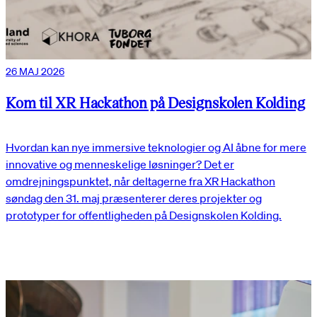
26 MAJ 2026
Kom til XR Hackathon på Designskolen Kolding
Hvordan kan nye immersive teknologier og AI åbne for mere
innovative og menneskelige løsninger? Det er
omdrejningspunktet, når deltagerne fra XR Hackathon
søndag den 31. maj præsenterer deres projekter og
prototyper for offentligheden på Designskolen Kolding.