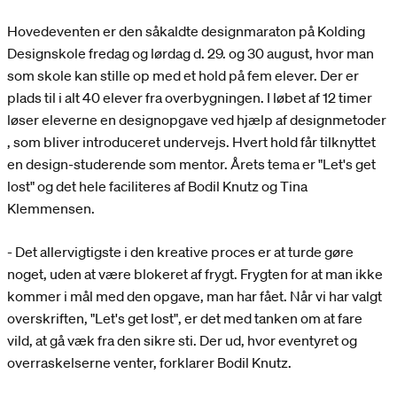
Hovedeventen er den såkaldte designmaraton på Kolding
Designskole fredag og lørdag d. 29. og 30 august, hvor man
som skole kan stille op med et hold på fem elever. Der er
plads til i alt 40 elever fra overbygningen. I løbet af 12 timer
løser eleverne en designopgave ved hjælp af designmetoder
, som bliver introduceret undervejs. Hvert hold får tilknyttet
en design-studerende som mentor. Årets tema er "Let's get
lost" og det hele faciliteres af Bodil Knutz og Tina
Klemmensen.
- Det allervigtigste i den kreative proces er at turde gøre
noget, uden at være blokeret af frygt. Frygten for at man ikke
kommer i mål med den opgave, man har fået. Når vi har valgt
overskriften, "Let's get lost", er det med tanken om at fare
vild, at gå væk fra den sikre sti. Der ud, hvor eventyret og
overraskelserne venter, forklarer Bodil Knutz.