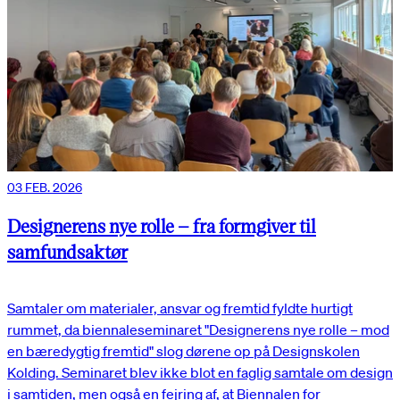
03 FEB. 2026
Designerens nye rolle – fra formgiver til
samfundsaktør
Samtaler om materialer, ansvar og fremtid fyldte hurtigt
rummet, da biennaleseminaret "Designerens nye rolle – mod
en bæredygtig fremtid" slog dørene op på Designskolen
Kolding. Seminaret blev ikke blot en faglig samtale om design
i samtiden, men også en fejring af, at Biennalen for