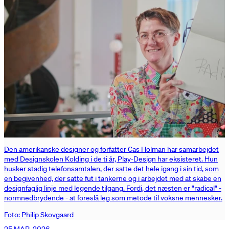
Den amerikanske designer og forfatter Cas Holman har samarbejdet
med Designskolen Kolding i de ti år, Play-Design har eksisteret. Hun
husker stadig telefonsamtalen, der satte det hele igang i sin tid, som
en begivenhed, der satte fut i tankerne og i arbejdet med at skabe en
designfaglig linje med legende tilgang. Fordi, det næsten er "radical" -
normnedbrydende - at foreslå leg som metode til voksne mennesker.
Foto: Philip Skovgaard