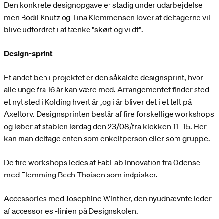
Den konkrete designopgave er stadig under udarbejdelse
men Bodil Knutz og Tina Klemmensen lover at deltagerne vil
blive udfordret i at tænke "skørt og vildt".
Design-sprint
Et andet ben i projektet er den såkaldte designsprint, hvor
alle unge fra 16 år kan være med. Arrangementet finder sted
et nyt sted i Kolding hvert år ,og i år bliver det i et telt på
Axeltorv. Designsprinten består af fire forskellige workshops
og løber af stablen lørdag den 23/08/fra klokken 11- 15. Her
kan man deltage enten som enkeltperson eller som gruppe.
De fire workshops ledes af FabLab Innovation fra Odense
med Flemming Bech Thøisen som indpisker.
Accessories med Josephine Winther, den nyudnævnte leder
af accessories -linien på Designskolen.