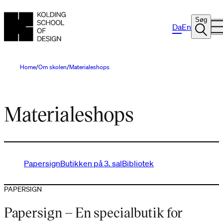
Søg
Da
En
Home
Om skolen
Materialeshops
Materialeshops
Papersign
Butikken på 3. sal
Bibliotek
PAPERSIGN
Papersign – En specialbutik for