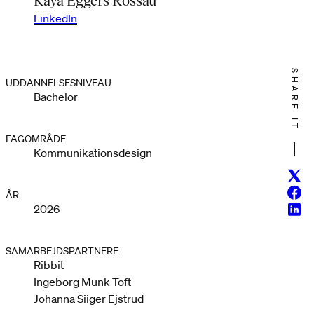
LinkedIn
SHARE IT
UDDANNELSESNIVEAU
Bachelor
FAGOMRÅDE
Kommunikationsdesign
Twitt
Face
ÅR
Linke
2026
SAMARBEJDSPARTNERE
Ribbit
Ingeborg Munk Toft
Johanna Siiger Ejstrud