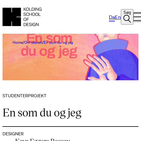
Søg
Da
En
Home
Om skolen
En som du og jeg
STUDENTERPROJEKT
En som du og jeg
DESIGNER
Kaya Eggers Rossau