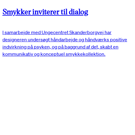
Smykker inviterer til dialog
I samarbejde med Ungecentret Skanderborgvej har
designeren undersøgt håndarbejde og håndværks positive
indvirkning på psyken, og på baggrund af det, skabt en
kommunikativ og konceptuel smykkekollektion.