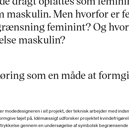
de dragt opfattes som femin
m maskulin. Men hvorfor er f
rænsning feminint? Og hvorf
relse maskulin?
øring som en måde at formgi
r modedesigneren i sit projekt, der teknisk arbejder med inds
ormgive tøjet på. Idémæssigt udforsker projektet kvindefrigøre
trykkelse gennem en undersøgelse af symbolsk begrænsende