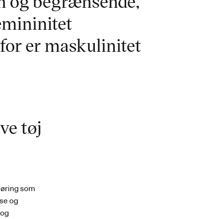
in og begrænsende,
emininitet
or er maskulinitet
ve tøj
nøring som
lse og
 og