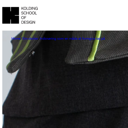
Home
Om skolen
Indsnøring som en måde at formgive tøj på