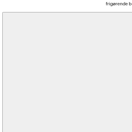
frigørende 
Previous slide