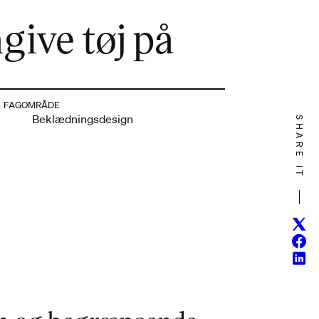
ive tøj på
FAGOMRÅDE
Beklædningsdesign
SHARE IT
Twitt
Face
Linke