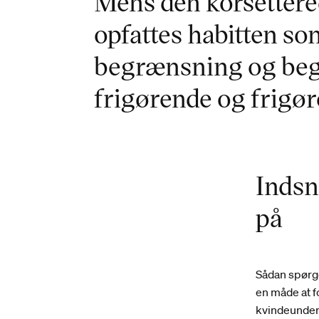
Mens den korsettere
opfattes habitten so
begrænsning og beg
frigørende og frigø
Indsn
på
Sådan spørge
en måde at f
kvindeunder