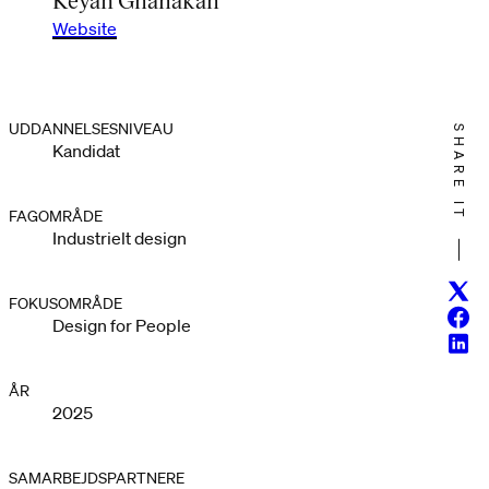
Website
UDDANNELSESNIVEAU
SHARE IT
Kandidat
FAGOMRÅDE
Industrielt design
Twitt
FOKUSOMRÅDE
Face
Design for People
Linke
ÅR
2025
SAMARBEJDSPARTNERE