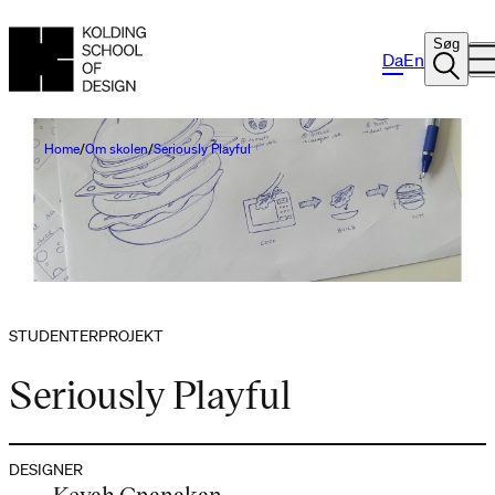
Søg
Da
En
Home
Om skolen
Seriously Playful
STUDENTERPROJEKT
Seriously Playful
DESIGNER
Keyah Gnanakan